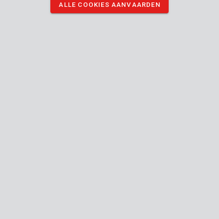
ALLE COOKIES AANVAARDEN
proper. Hij past perfect op je boormachine.
De diameter van de borstel is 50 mm en de diameter van de
schacht is 6 mm.
DOWNLOAD AFBEELDINGEN
Technische specificaties
Doosinhoud
1x schijfborstel
Toestel
Handleiding inbegrepen
50
Diameter borstel
mm
24
Algemene garantie
MO.