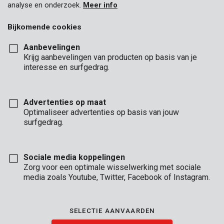
analyse en onderzoek.
Meer info
Bijkomende cookies
Aanbevelingen
Krijg aanbevelingen van producten op basis van je
interesse en surfgedrag.
Advertenties op maat
Optimaliseer advertenties op basis van jouw
surfgedrag.
Sociale media koppelingen
Zorg voor een optimale wisselwerking met sociale
media zoals Youtube, Twitter, Facebook of Instagram.
Omschrijving
Deze komborstel met nylondraad met korund schuurmiddel is
SELECTIE AANVAARDEN
geschikt voor het verwijderen van verf, lak, roest, en meer, van
hout, metaal en PVC. Hij schuurt het oppervlak weer glad en