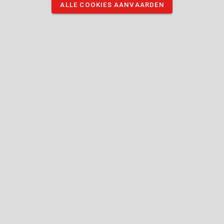
ALLE COOKIES AANVAARDEN
Maten: 1,5 / 2 / 2,5 / 3 / 4 / 5 / 6 / 8 mm
DOWNLOAD AFBEELDINGEN
Technische specificaties
Doosinhoud
8x zeskantsleutel
Toestel
Zeskant
Type schroevendraaier (kop)
Balpunt
Handleiding inbegrepen
n.v.t
Type opslag