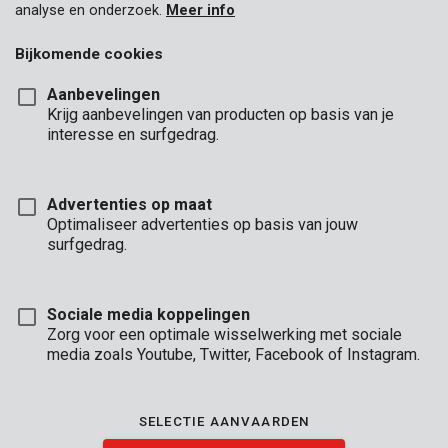
analyse en onderzoek.
Meer info
Bijkomende cookies
Aanbevelingen
Krijg aanbevelingen van producten op basis van je
interesse en surfgedrag.
Advertenties op maat
Optimaliseer advertenties op basis van jouw
surfgedrag.
Sociale media koppelingen
Zorg voor een optimale wisselwerking met sociale
media zoals Youtube, Twitter, Facebook of Instagram.
Omschrijving
Dit is een praktische 8-delige stiftsleutelset van Kreator. Net
SELECTIE AANVAARDEN
zoals bij een Zwitsers zakmes, kan je de zeskantsleutels
openklappen en ermee aan de slag gaan.