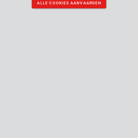
ALLE COOKIES AANVAARDEN
diverse aanwendingen, zoals voor modelbouw of het
nauwkeurig snijden van papier en karton.
DOWNLOAD AFBEELDINGEN
Technische specificaties
Doosinhoud
1x hobbymessenset
Toestel
Hobby
Type mes:
mes
Snijdt touw
Verschillende snijhoeken
Uitschuifbaar