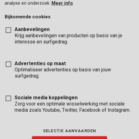
analyse en onderzoek.
Meer info
Bijkomende cookies
Aanbevelingen
Krijg aanbevelingen van producten op basis van je
interesse en surfgedrag.
Advertenties op maat
Optimaliseer advertenties op basis van jouw
surfgedrag.
Sociale media koppelingen
Zorg voor een optimale wisselwerking met sociale
media zoals Youtube, Twitter, Facebook of Instagram.
Omschrijving
Deze 10-delige hobbymessenset van Kreator is ideaal voor het
SELECTIE AANVAARDEN
fijne werk. De set omvat 2 messenhouders en 8 reservemesjes
in verschillende vormen. Deze hobbymessen zijn geschikt voor