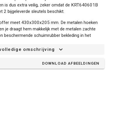
n is dus extra veilig, zeker omdat de KRT640601B
t 2 bijgeleverde sleutels beschikt.
te koffer meet 430x300x205 mm. De metalen hoeken
en je draagt hem makkelijk met de metalen zachte
en beschermende schuimrubber bekleding in het
n veilig transport. Deze zwarte koffer is ook
en en met 2 lades.
volledige omschrijving
DOWNLOAD AFBEELDINGEN