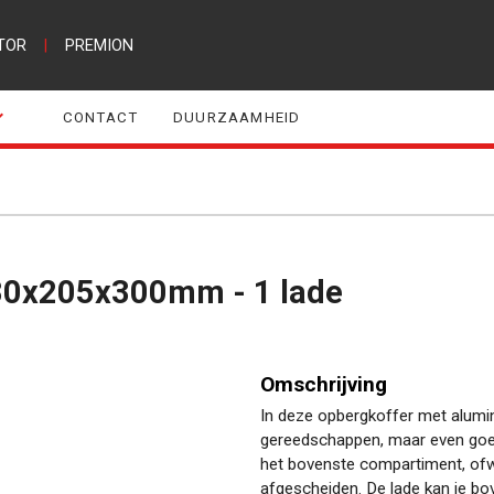
TOR
|
PREMION
CONTACT
DUURZAAMHEID
 430x205x300mm - 1 lade
Omschrijving
In deze opbergkoffer met alumini
gereedschappen, maar even goed 
het bovenste compartiment, ofwe
afgescheiden. De lade kan je bo