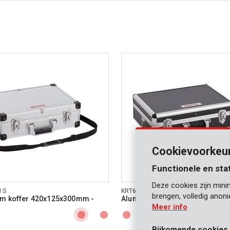
Cookievoorkeu
Functionele en sta
Deze cookies zijn mini
1S
KRT640102B
brengen, volledig anon
um koffer 420x125x300mm -
Aluminium koffer 460x155x33
zwart
Meer info
Bijkomende cookies