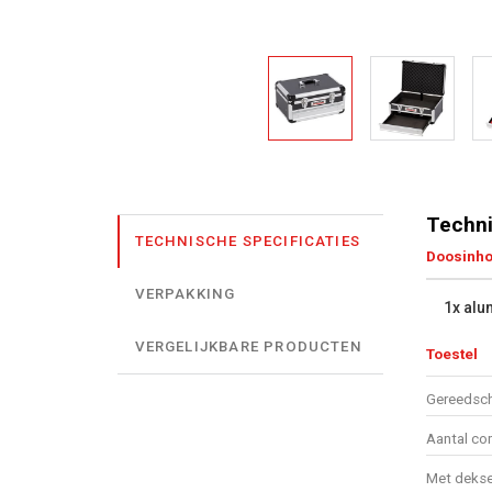
Techni
TECHNISCHE SPECIFICATIES
Doosinh
VERPAKKING
1x alu
VERGELIJKBARE PRODUCTEN
Toestel
Gereedsch
Aantal co
Met dekse