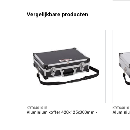
Vergelijkbare producten
KRT640101B
KRT64010
Aluminium koffer 420x125x300mm -
Alumini
zwart
zilver