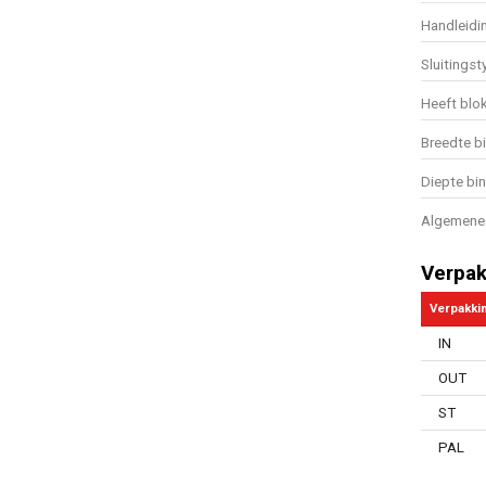
Handleidi
Sluitingst
Heeft blo
Breedte b
Diepte bi
Algemene 
Verpak
Verpakki
IN
OUT
ST
PAL