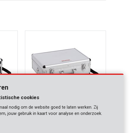
ren
tistische cookies
maal nodig om de website goed te laten werken. Zij
KRT640102S
iem, jouw gebruik in kaart voor analyse en onderzoek.
0mm -
Aluminium koffer 460x155x330mm -
zilver