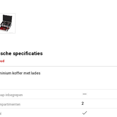
sche specificaties
oud
minium koffer met lades
ap inbegrepen
2
mpartimenten
l