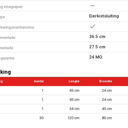
ng inbegrepen
Eierkistsluiting
ype
kkeringsmechanisme
36.5 cm
innenlade
27.5 cm
nnenlade
24 MO.
garantie
king
ng
Aantal
Lengte
Breedte
1
45 cm
24 cm
1
45 cm
24 cm
1
34 cm
45 cm
30
120 cm
80 cm