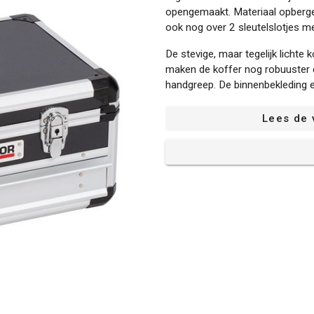
opengemaakt. Materiaal opberge
ook nog over 2 sleutelslotjes me
De stevige, maar tegelijk lich
maken de koffer nog robuuster 
handgreep. De binnenbekleding 
deksel zorgen bovendien voor ee
verkrijgbaar in 2 grotere format
Lees de 