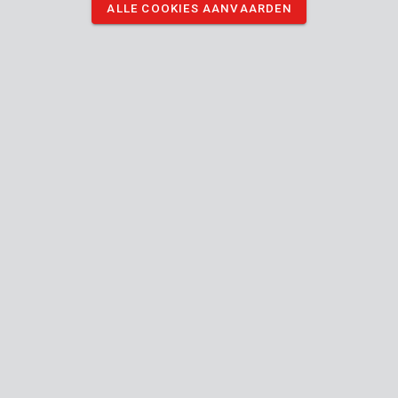
ALLE COOKIES AANVAARDEN
er materiaal mee afdekken.
DOWNLOAD AFBEELDINGEN
Technische specificaties
Doosinhoud
1x beschermhoes
Toestel
Binnen
Bruikbaar binnen buiten
Herbruikbaar
Meubels
beschermen
tegen stof
en verf,
Gebruik voor
Vloeren