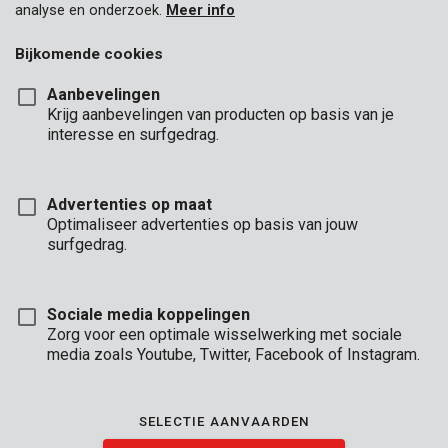
analyse en onderzoek.
Meer info
Bijkomende cookies
Aanbevelingen
Krijg aanbevelingen van producten op basis van je
interesse en surfgedrag.
Advertenties op maat
Optimaliseer advertenties op basis van jouw
surfgedrag.
Sociale media koppelingen
Zorg voor een optimale wisselwerking met sociale
media zoals Youtube, Twitter, Facebook of Instagram.
Omschrijving
Deze transparante beschermfolie van 4 x 5 m is 0,01 mm dik.
SELECTIE AANVAARDEN
Ga je binnenshuis klussen of schilderen? Dan beschermt deze
folie je meubels tegen stof, vuil en verf. Ook buitenshuis kan je