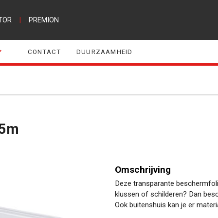
TOR
|
PREMION
CONTACT
DUURZAAMHEID
x5m
Omschrijving
Deze transparante beschermfolie
klussen of schilderen? Dan besch
Ook buitenshuis kan je er mater