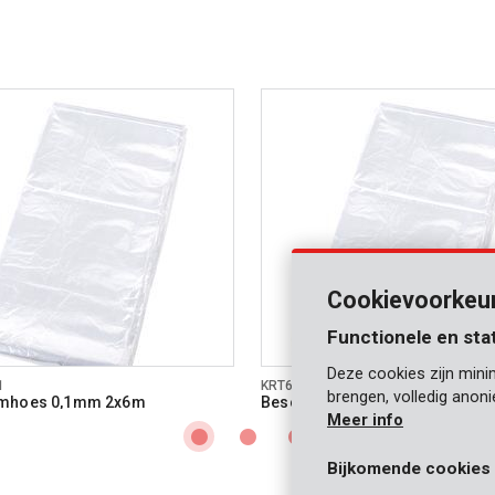
Cookievoorkeu
Functionele en sta
Deze cookies zijn mini
1
KRT663002
brengen, volledig anon
mhoes 0,1mm 2x6m
Beschermhoes 0,1mm 3x6m
Meer info
Bijkomende cookies