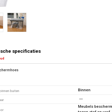
sche specificaties
oud
schermhoes
Binnen
binnen buiten
aar
Meubels bescherme
oor
tegen stof en verf