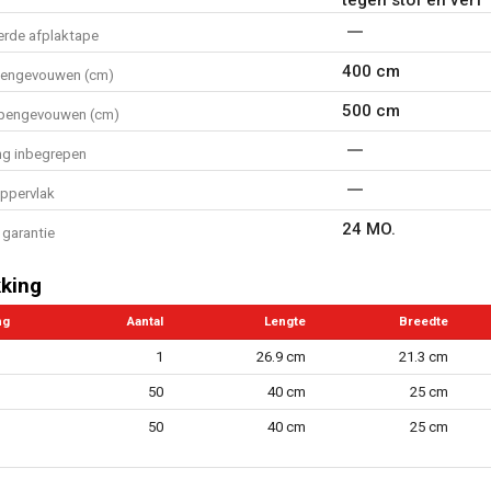
erde afplaktape
400 cm
pengevouwen (cm)
500 cm
opengevouwen (cm)
ng inbegrepen
oppervlak
24 MO.
garantie
king
ng
Aantal
Lengte
Breedte
1
26.9 cm
21.3 cm
50
40 cm
25 cm
50
40 cm
25 cm