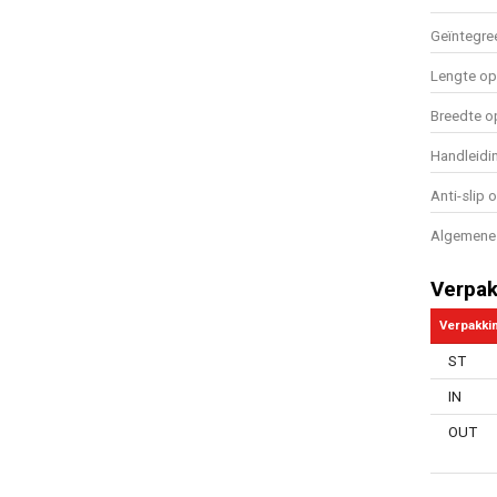
Geïntegre
Lengte o
Breedte 
Handleidi
Anti-slip 
Algemene 
Verpak
Verpakki
ST
IN
OUT