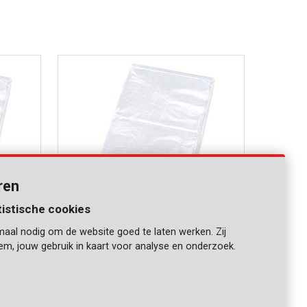
ren
tistische cookies
maal nodig om de website goed te laten werken. Zij
KRT663003
iem, jouw gebruik in kaart voor analyse en onderzoek.
Beschermhoes 0,1mm 4x6m