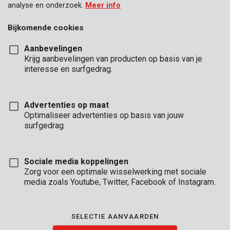
analyse en onderzoek.
Meer info
Bijkomende cookies
Aanbevelingen
Krijg aanbevelingen van producten op basis van je
interesse en surfgedrag.
Advertenties op maat
Optimaliseer advertenties op basis van jouw
surfgedrag.
Sociale media koppelingen
Zorg voor een optimale wisselwerking met sociale
media zoals Youtube, Twitter, Facebook of Instagram.
Omschrijving
Deze transparante beschermfolie van 3 x 6 m is 0,10 mm dik.
SELECTIE AANVAARDEN
Door zijn dikte is hij uitermate stevig. Ga je binnenshuis klussen
of schilderen? Dan beschermt deze folie je meubels tegen stof,