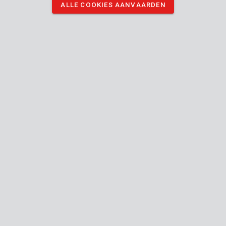
ALLE COOKIES AANVAARDEN
vuil en verf. Ook buitenshuis kan je er materiaal mee afdekken.
DOWNLOAD AFBEELDINGEN
Technische specificaties
Doosinhoud
1x beschermhoes
Toestel
Binnen
Bruikbaar binnen buiten
Herbruikbaar
Meubels
beschermen
tegen stof
en verf,
Gebruik voor
Vloeren