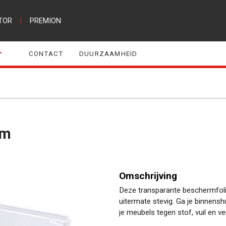
TOR
|
PREMION
CONTACT
DUURZAAMHEID
6m
Omschrijving
Deze transparante beschermfolie 
uitermate stevig. Ga je binnens
je meubels tegen stof, vuil en v