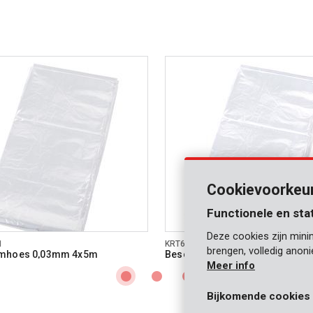
Cookievoorkeu
Functionele en sta
Deze cookies zijn mini
1
KRT663001
brengen, volledig anon
mhoes 0,03mm 4x5m
Beschermhoes 0,1mm 2x6m
Meer info
Bijkomende cookies