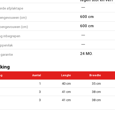
erde afplaktape
600 cm
pengevouwen (cm)
600 cm
opengevouwen (cm)
ng inbegrepen
oppervlak
24 MO.
garantie
king
ng
Aantal
Lengte
Breedte
1
40 cm
35 cm
3
41 cm
38 cm
3
41 cm
38 cm