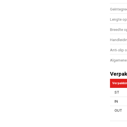
Geïntegre
Lengte o
Breedte 
Handleidi
Anti-slip 
Algemene 
Verpak
Verpakki
ST
IN
OUT