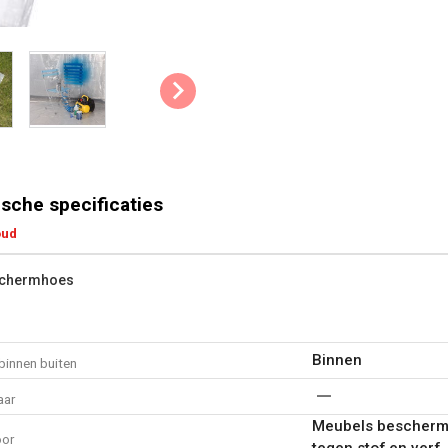
sche specificaties
oud
schermhoes
Binnen
binnen buiten
aar
Meubels bescherme
oor
tegen stof en verf