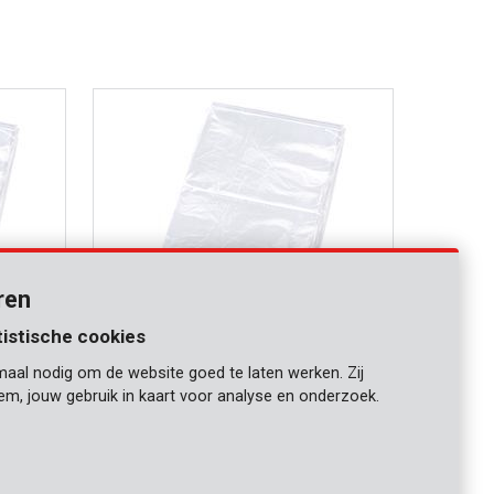
ren
tistische cookies
maal nodig om de website goed te laten werken. Zij
KRT663002
iem, jouw gebruik in kaart voor analyse en onderzoek.
Beschermhoes 0,1mm 3x6m