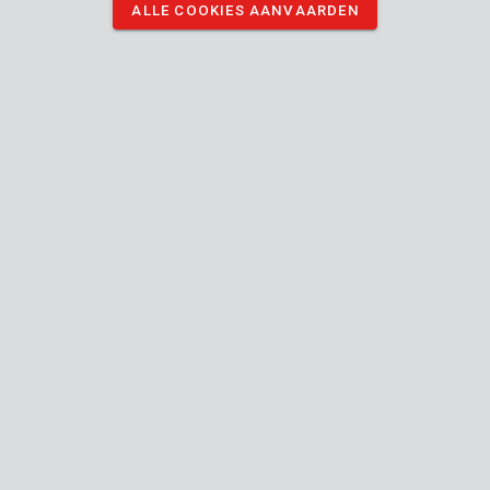
ALLE COOKIES AANVAARDEN
vuil en verf. Ook buitenshuis kan je er materiaal mee afdekken.
DOWNLOAD AFBEELDINGEN
Technische specificaties
Doosinhoud
1x beschermhoes
Toestel
Binnen
Bruikbaar binnen buiten
Herbruikbaar
Meubels
beschermen
tegen stof
en verf,
Gebruik voor
Vloeren