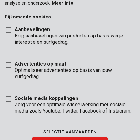
analyse en onderzoek.
Meer info
Bijkomende cookies
Aanbevelingen
Krijg aanbevelingen van producten op basis van je
interesse en surfgedrag.
Advertenties op maat
Optimaliseer advertenties op basis van jouw
surfgedrag.
Sociale media koppelingen
Zorg voor een optimale wisselwerking met sociale
media zoals Youtube, Twitter, Facebook of Instagram.
Omschrijving
Deze transparante beschermfolie van 6 x 10 m is 0,10 mm dik.
SELECTIE AANVAARDEN
Door zijn dikte is hij uitermate stevig. Ga je binnenshuis klussen
of schilderen? Dan beschermt deze folie je meubels tegen stof,