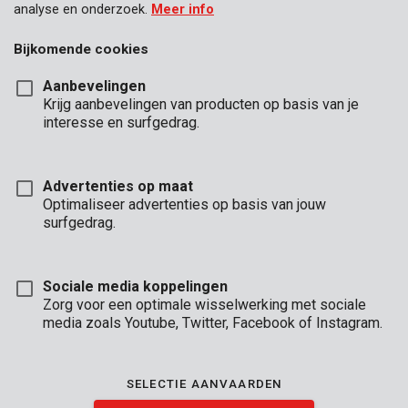
analyse en onderzoek.
Meer info
Bijkomende cookies
Aanbevelingen
Krijg aanbevelingen van producten op basis van je
interesse en surfgedrag.
Advertenties op maat
Optimaliseer advertenties op basis van jouw
surfgedrag.
Sociale media koppelingen
Zorg voor een optimale wisselwerking met sociale
media zoals Youtube, Twitter, Facebook of Instagram.
Omschrijving
Je stemt deze telescopische schraag perfect af op de hoogte
SELECTIE AANVAARDEN
van je werkbank. Je stelt de werkhoogte namelijk eenvoudig in
van 64,5 tot 91 cm. Zo ondersteun je gemakkelijk grotere