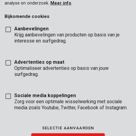
analyse en onderzoek.
Meer info
Bijkomende cookies
Aanbevelingen
Krijg aanbevelingen van producten op basis van je
interesse en surfgedrag.
Advertenties op maat
Optimaliseer advertenties op basis van jouw
surfgedrag.
Sociale media koppelingen
Zorg voor een optimale wisselwerking met sociale
media zoals Youtube, Twitter, Facebook of Instagram.
Omschrijving
Meet grote afstanden en ruimtes niet langer onnauwkeurig met
SELECTIE AANVAARDEN
rol- of vouwmeters. Deze laserafstandsmeter van Kreator legt
met zijn laserstraal afstanden vast tot wel 60 meter ver en dat