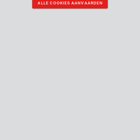
ALLE COOKIES AANVAARDEN
DOWNLOAD AFBEELDINGEN
Technische specificaties
Doosinhoud
1x beugelzaagblad
Toestel
760
Lengte zaagblad
mm
Handleiding inbegrepen
Hout
Gebruik voor (materiaal)
24
Algemene garantie
MO.
Verpakking