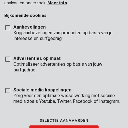
analyse en onderzoek.
Meer info
Bijkomende cookies
Aanbevelingen
Krijg aanbevelingen van producten op basis van je
interesse en surfgedrag.
Advertenties op maat
Optimaliseer advertenties op basis van jouw
surfgedrag.
Sociale media koppelingen
Zorg voor een optimale wisselwerking met sociale
media zoals Youtube, Twitter, Facebook of Instagram.
Omschrijving
Dit is een zaagblad gemaakt uit 65Mn staal en is geschikt voor
SELECTIE AANVAARDEN
het bewerken van droog hout. Hij past op beugelzagen van 760
mm.