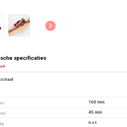
sche specificaties
oud
kschaaf
160 mm
mm)
45 mm
mm)
n.v.t
ag