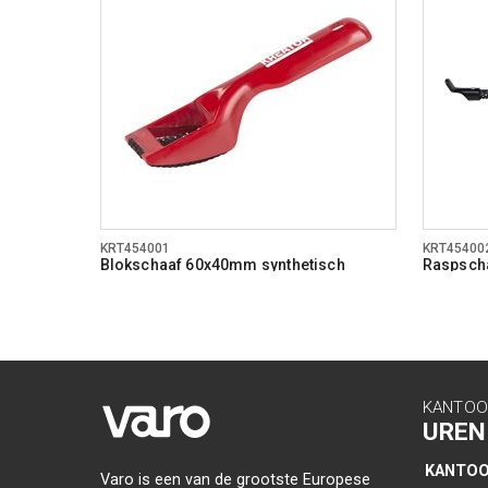
KRT454001
KRT45400
Blokschaaf 60x40mm synthetisch
Raspsch
KANTOO
UREN
KANTO
Varo is een van de grootste Europese