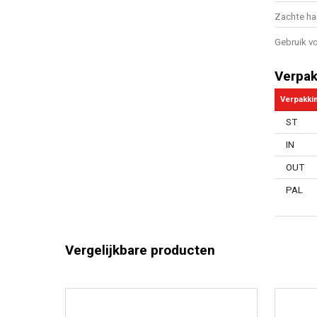
Zachte h
Gebruik vo
Verpak
Verpakki
ST
IN
OUT
PAL
Vergelijkbare producten