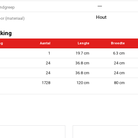
andgreep
Hout
or (materiaal)
king
ng
Aantal
Lengte
Breedte
1
19.7 cm
6.3 cm
24
36.8 cm
24 cm
24
36.8 cm
24 cm
1728
120 cm
80 cm