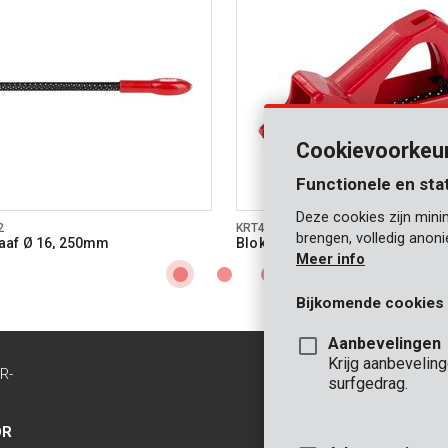
Cookievoorkeu
Functionele en sta
Deze cookies zijn mini
2
KRT454003
brengen, volledig anon
aaf Ø 16, 250mm
Blokschaaf 140x40mm syntheti
Meer info
Bijkomende cookies
Aanbevelingen
Krijg aanbevelin
R-
CONTACT
surfgedrag.
INFO
OR
KANTOOR