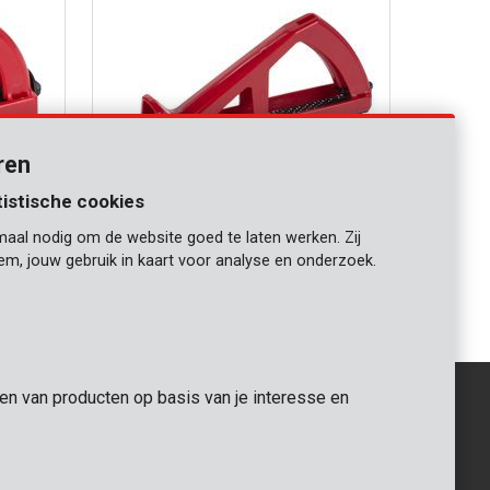
ren
tistische cookies
maal nodig om de website goed te laten werken. Zij
KRT454004
iem, jouw gebruik in kaart voor analyse en onderzoek.
sch
Blokschaaf 240x40mm synthetisch
gen van producten op basis van je interesse en
ALGEMEEN