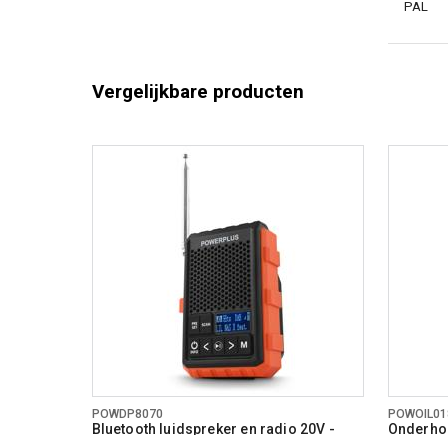
PAL
Vergelijkbare producten
POWDP8070
POWOIL01
Bluetooth luidspreker en radio 20V -
Onderho
DAB+/FM - excl. batterij en lader