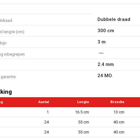
Dubbele draad
ldraad
300 cm
d lengte (cm)
3 m
bijn
ng inbegrepen
2.4 mm
24 MO.
garantie
king
ng
Aantal
Lengte
Breedte
1
16.5 cm
13 cm
24
55 cm
40 cm
24
55 cm
40 cm