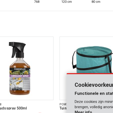
768
120 cm
80 cm
Cookievoorkeu
Functionele en sta
Deze cookies zijn mini
8
POWXGSG1
brengen, volledig anon
udsspray 500ml
Tuinafvalzak 85L - turquoise
Meer info