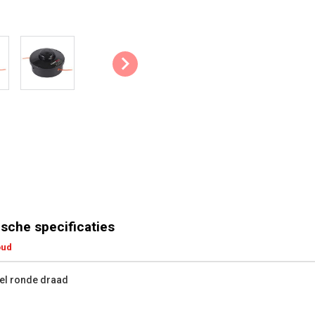
POWXG3026
POWPG40140
POWXG30410
POWXG30411
POWXG30412
POWEG8012
POWXG50200
sche specificaties
oud
el ronde draad