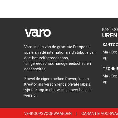
KANTOO
UREN
KANTO
Varo is een van de grootste Europese
Ma - Do:
spelers in de internationale distributie van
doe-het-zelfgereedschap,
Vr:
tuingereedschap, handgereedschap en
TECHNI
accessoires.
Ma - Do:
Zowel de eigen merken Powerplus en
Vr:
Kreator als verschillende private labels
zijn te koop in dhz-winkels over heel de
wereld.
VERKOOPSVOORWAARDEN
|
GARANTIE VOORWA