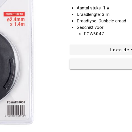
Aantal stuks: 1 #
Draadlengte: 3 m
Draadtype: Dubbele draad
Geschikt voor:
POW6047
POW60470
POW60471
Lees de 
POW60476
POW60478
POW6048
POWXG3012
POWXG3013
POWXG3016
POWXG3023
POWXG3025
POWXG3041
POWXG3042
POWXG3043
POWXQG6060
POWEG8010