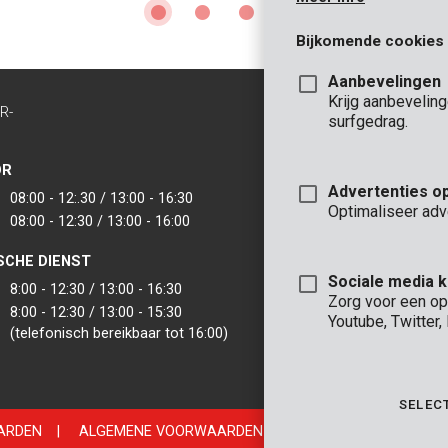
Bijkomende cookies
Aanbevelingen
Krijg aanbevelin
R-
CONTACT
surfgedrag.
INFO
OR
KANTOOR
Advertenties o
08:00 - 12:.30 / 13:00 - 16:30
VARO - Vic. Van
Optimaliseer adv
08:00 - 12:30 / 13:00 - 16:00
Joseph Van Instr
2500 Lier - België
SCHE DIENST
VARO IBERICA
Sociale media 
8:00 - 12:30 / 13:00 - 16:30
Zorg voor een op
8:00 - 12:30 / 13:00 - 15:30
Youtube, Twitter
(telefonisch bereikbaar tot 16:00)
SELEC
ARDEN
|
ALGEMENE VOORWAARDEN