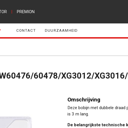
TOR
|
PREMION
CONTACT
DUURZAAMHEID
r POW60476/60478/XG3012/XG301
Omschrijving
Deze bobijn met dubbele draad 
is 3 m lang.
De belangrijkste technische