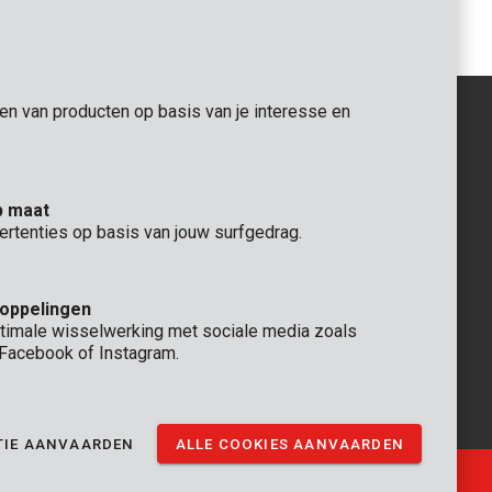
gen van producten op basis van je interesse en
ALGEMEEN
p maat
 Rompuy nv
+32 (0)3 292 92 92
ertenties op basis van jouw surfgedrag.
aat 9
info@varo.com
TECHNISCHE DIENST
+32 (0)3 292 92 90
koppelingen
support@varo.com
timale wisselwerking met sociale media zoals
, Facebook of Instagram.
TIE AANVAARDEN
ALLE COOKIES AANVAARDEN
Ⓒ VARO