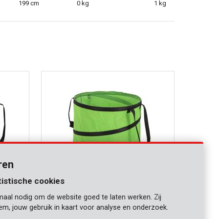
199 cm
0 kg
1 kg
ren
tistische cookies
maal nodig om de website goed te laten werken. Zij
POWXGSG3
iem, jouw gebruik in kaart voor analyse en onderzoek.
Tuinafvalzak 85L - groen