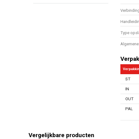
Verbindin
Handleidi
Type opsl
Algemene 
Verpak
Verpakki
ST
IN
OUT
PAL
Vergelijkbare producten