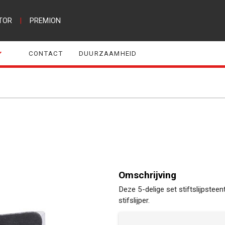
TOR
|
PREMION
CONTACT
DUURZAAMHEID
Omschrijving
Deze 5-delige set stiftslijpstee
stifslijper.