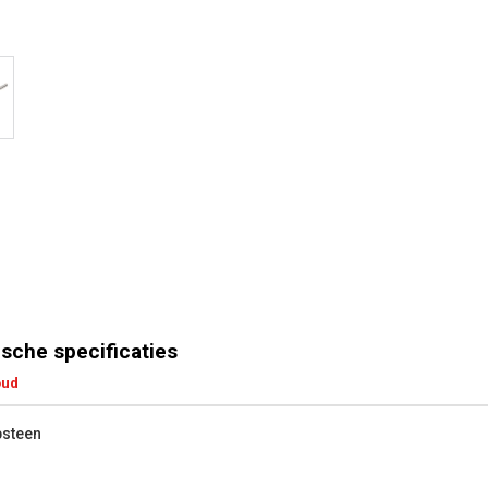
sche specificaties
oud
psteen