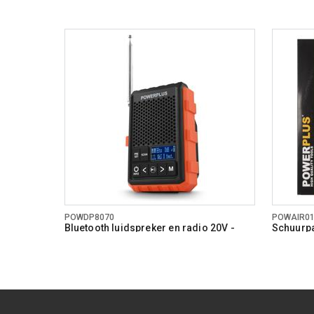
POWDP8070
POWAIR0
Bluetooth luidspreker en radio 20V -
Schuurpa
DAB+/FM - excl. batterij en lader