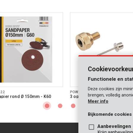
Cookievoorkeu
Functionele en sta
Deze cookies zijn mini
122
POWAIR0101
brengen, volledig anon
pier rond Ø 150mm - K60
3 opzetstukken
Meer info
Bijkomende cookies
Aanbevelingen
Krijg aanbevelin