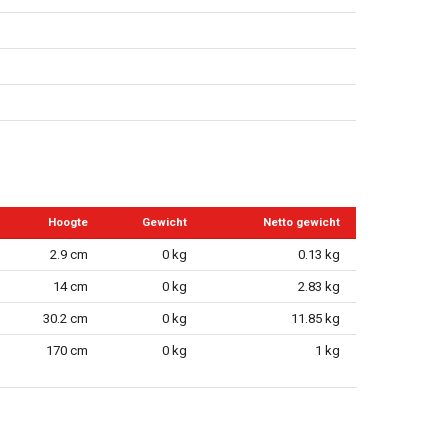
Hoogte
Gewicht
Netto gewicht
2.9 cm
0 kg
0.13 kg
14 cm
0 kg
2.83 kg
30.2 cm
0 kg
11.85 kg
170 cm
0 kg
1 kg