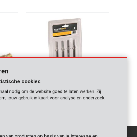
ren
tistische cookies
maal nodig om de website goed te laten werken. Zij
POWAIR0107
iem, jouw gebruik in kaart voor analyse en onderzoek.
4-dlg beitelset
gen van producten op basis van je interesse en