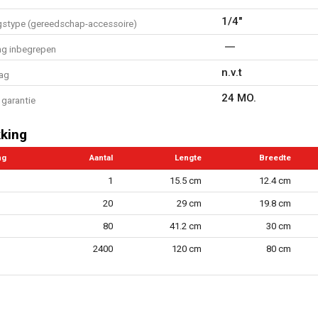
1/4"
gstype (gereedschap-accessoire)
ng inbegrepen
n.v.t
ag
24 MO.
garantie
king
ng
Aantal
Lengte
Breedte
1
15.5 cm
12.4 cm
20
29 cm
19.8 cm
80
41.2 cm
30 cm
2400
120 cm
80 cm