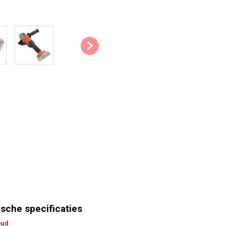
Asvergrendeling: De asvergrendel
makkelijk en snel de accessoire
Beschermkap: Een stevige halfo
afstand van de scherpe slijpschij
Soft grip: Het zachte materiaal 
comfort, wat het aangenaam maa
haakse slijper.
Tips & Tricks:
Laat de haakse slijper altijd
neerlegt. De minste rotatie v
werktafel beschadigen.
Gebruik niet te veel druk bij 
Voorkom ongelukken door (s
wanneer je met een haakse sl
De belangrijkste technische
sche specificaties
Nominale spanning: 20 V
oud