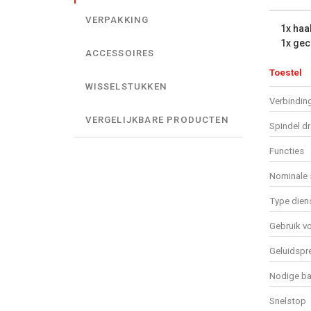
VERPAKKING
1x haa
1x ge
ACCESSOIRES
Toestel
WISSELSTUKKEN
Verbindin
VERGELIJKBARE PRODUCTEN
Spindel d
Functies
Nominale 
Type diens
Gebruik v
Geluidspr
Nodige bat
Snelstop