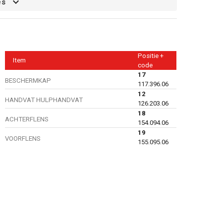
es
Positie +
Item
code
17
BESCHERMKAP
117.396.06
12
HANDVAT HULPHANDVAT
126.203.06
18
ACHTERFLENS
154.094.06
19
VOORFLENS
155.095.06