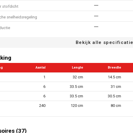
r stofdicht
che snelheidsregeling
eductie
dsknop
Bekijk alle specificati
tingsbeveiliging
king
22.3 mm
ng
Aantal
Lengte
Breedte
ndeling
1
32 cm
14.5 cm
1
lheidsinstellingen
6
33.5 cm
31 cm
ng inbegrepen
6
33.5 cm
30.5 cm
laadkabel inbegrepen
240
120 cm
80 cm
125 mm
an de schijf
n.v.t
ag
oires (37)