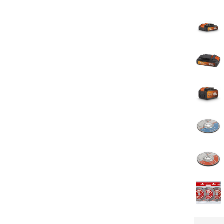
Zachte h
Bescherm
Snelwisse
Batterijni
Snelklem
Soft start
Snelle on
gereedsc
Stroomind
Toerental 
Gebruik vo
Algemene 