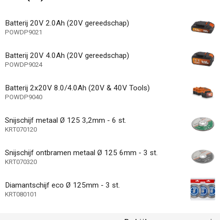
andgreep
kap
Batterij 20V 2.0Ah (20V gereedschap)
POWDP9021
l koolborstel
Batterij 20V 4.0Ah (20V gereedschap)
veau-indicator
POWDP9024
systeem
Batterij 2x20V 8.0/4.0Ah (20V & 40V Tools)
POWDP9040
tkoppelingsfunctie - demontage zonder
hap
Snijschijf metaal Ø 125 3,2mm - 6 st.
KRT070120
Niet van toepassin
icator
8000 min-1
Snijschijf ontbramen metaal Ø 125 6mm - 3 st.
(n) max
KRT070320
Aluminium, Beton, 
or (materiaal)
Diamantschijf eco Ø 125mm - 3 st.
36 MO.
garantie
KRT080101