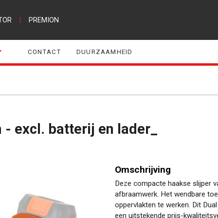
TOR
|
PREMION
CONTACT
DUURZAAMHEID
- excl. batterij en lader_
Omschrijving
Deze compacte haakse slijper van
afbraamwerk. Het wendbare toeste
oppervlakten te werken. Dit Dua
een uitstekende prijs-kwaliteits