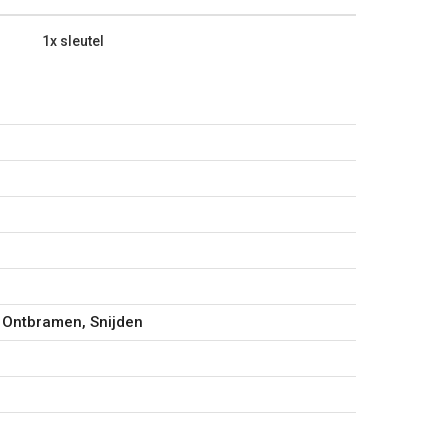
1x sleutel
mkap
 Ontbramen, Snijden