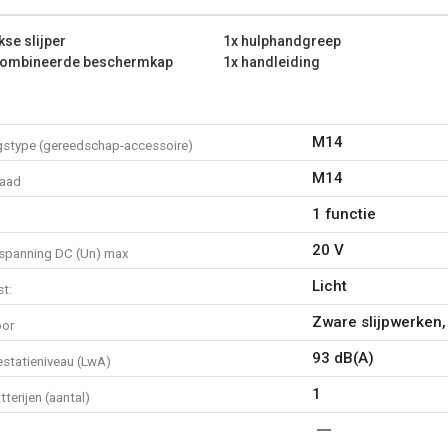
Max. toerental: 8000 min-1
Grootte asgat: 22.3 mm
kse slijper
1x hulphandgreep
Schijfdiameter: 125 mm
combineerde beschermkap
1x handleiding
Wat zit er in de verpakking?
1x haakse slijper
1x hulphandgreep
M14
gstype (gereedschap-accessoire)
1x sleutel
M14
1x gecombineerde bescher
raad
1x handleiding
1 functie
20 V
spanning DC (Un) max
Licht
t:
Zware slijpwerken,
oor
93 dB(A)
estatieniveau (LwA)
1
terijen (aantal)