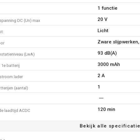
Nominale spanning: 20 V
1 functie
Max. toerental: 8000 min-1
Grootte asgat: 22.3 mm
20 V
spanning DC (Un) max
Schijfdiameter: 125 mm
Licht
Batterij: 20 V (3000 mAh)
t:
Wat zit er in de verpakking?
Zware slijpwerken,
oor
1x haakse slijper
93 dB(A)
estatieniveau (LwA)
1x batterijlader
1x batterij
3000 mAh
 1e batterij
1x gecombineerde bescher
2 A
stroom lader
1x sleutel
1x hulphandgreep
1
terijen (aantal)
2x handleiding
120 min
e laadtijd ACDC
r stofdicht
Bekijk alle specificati
che snelheidsregeling