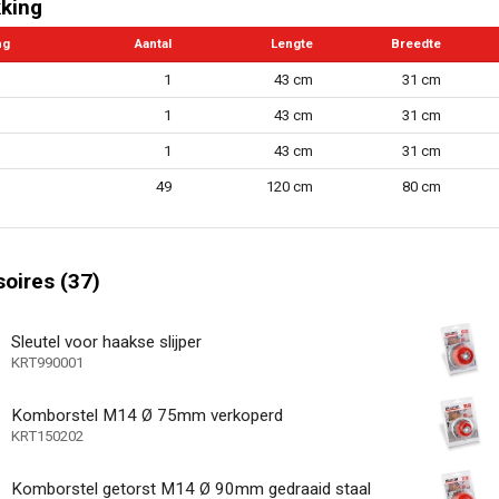
king
eductie
ng
Aantal
Lengte
Breedte
dsknop
1
43 cm
31 cm
tingsbeveiliging
1
43 cm
31 cm
22.3 mm
1
43 cm
31 cm
ndeling
49
120 cm
80 cm
1
lheidsinstellingen
ng inbegrepen
oires (37)
laadkabel inbegrepen
125 mm
an de schijf
Sleutel voor haakse slijper
KRT990001
n.v.t
ag
Komborstel M14 Ø 75mm verkoperd
andgreep
KRT150202
kap
Komborstel getorst M14 Ø 90mm gedraaid staal
l koolborstel