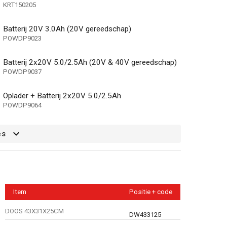
KRT150205
Batterij 20V 3.0Ah (20V gereedschap)
POWDP9023
Batterij 2x20V 5.0/2.5Ah (20V & 40V gereedschap)
POWDP9037
Oplader + Batterij 2x20V 5.0/2.5Ah
POWDP9064
es
g
Item
Positie + code
Metaal, Steen
DOOS 43X31X25CM
DW433125