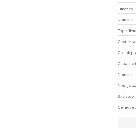
Functies
Nominale 
Type diens
Gebruik v
Geluidspr
Capaciteit
Nominale 
Nodige bat
Snelstop
Gemiddeld
Schakelaa
Elektronis