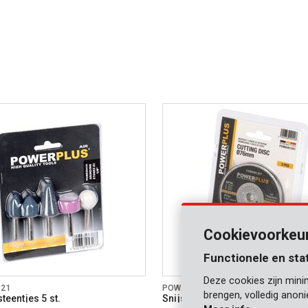
Cookievoorkeu
Functionele en sta
Deze cookies zijn mini
121
POWAIR1201
brengen, volledig anon
steentjes 5 st.
Snijschijf 76mm - 3 st.