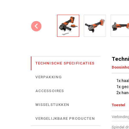
Techni
TECHNISCHE SPECIFICATIES
Doosinh
VERPAKKING
1x haa
1x ge
ACCESSOIRES
2x han
WISSELSTUKKEN
Toestel
Verbindin
VERGELIJKBARE PRODUCTEN
Spindel d