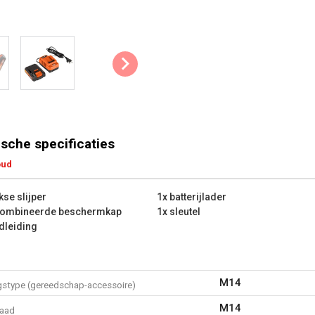
steeds op de meest comfortabe
Asvergrendeling: De asvergrendel
makkelijk en snel de accessoire
Beschermkap: Een stevige halfo
afstand van de scherpe slijpschij
Soft grip: Het zachte materiaal 
comfort, wat het aangenaam maa
sche specificaties
haakse slijper.
oud
Tips & Tricks:
kse slijper
1x batterijlader
Laat de haakse slijper altijd
combineerde beschermkap
1x sleutel
neerlegt. De minste rotatie v
dleiding
werktafel beschadigen.
Gebruik niet te veel druk bij 
Voorkom ongelukken door (s
wanneer je met een haakse sl
M14
gstype (gereedschap-accessoire)
De belangrijkste technische
M14
raad