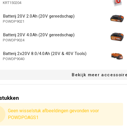
KRT150204
0.512 kg
tterij (kg)
Batterij 20V 2.0Ah (20V gereedschap)
512 g
tterij (g)
POWDP9021
icator acculader
Batterij 20V 4.0Ah (20V gereedschap)
POWDP9024
veau-indicator
r
Batterij 2x20V 8.0/4.0Ah (20V & 40V Tools)
POWDP9040
systeem
Bekijk meer accessoir
tkoppelingsfunctie - demontage zonder
hap
Niet van toepassin
icator
stukken
8000 min-1
(n) max
Geen wisselstuk afbeeldingen gevonden voor
Aluminium, Beton, 
or (materiaal)
POWDPOAGS1