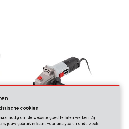
ren
tistische cookies
maal nodig om de website goed te laten werken. Zij
POWC30110
iem, jouw gebruik in kaart voor analyse en onderzoek.
Haakse slijper 500W Ø 115mm