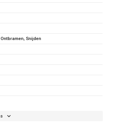
 Ontbramen, Snijden
mkap
es