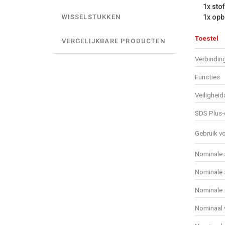
1x sto
1x opb
WISSELSTUKKEN
Toestel
VERGELIJKBARE PRODUCTEN
Verbindin
Functies
Veiligheid
SDS Plus-
Gebruik v
Nominale 
Nominale 
Nominale f
Nominaal 