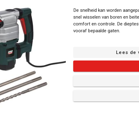
De snelheid kan worden aangepas
snel wisselen van boren en beit
comfort en controle. De dieptes
vooraf bepaalde gaten.
Deze boorhamer is uitgerust me
links- als rechtshandige DHZ’er
Lees de 
POWP3030 wordt geleverd met ee
puntbeitel.
Wat zit er in de verpakking?
1x boorhamer
1x accessoirekoffer
1x hulphandgreep (gemonte
1x beitel - SDS max type -
1x beitel - SDS max type -
1x boor - SDS max type -
1x stofkap