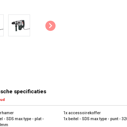
1x pot vet
1x sleutel
1x opbergkoffer
1x handleiding
sche specificaties
oud
orhamer
1x accessoirekoffer
el - SDS max type - plat -
1x beitel - SDS max type - punt - 
50mm