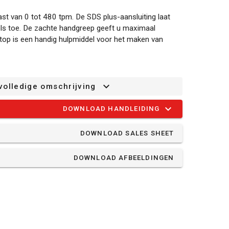
t van 0 tot 480 tpm. De SDS plus-aansluiting laat
els toe. De zachte handgreep geeft u maximaal
top is een handig hulpmiddel voor het maken van
t een verwijderbare hulphandgreep die voor zowel
s in de ideale stand kan gemonteerd worden. De
volledige omschrijving
n stofkap, 1 boor, een vlakke beitel en een
DOWNLOAD HANDLEIDING
DOWNLOAD SALES SHEET
DOWNLOAD AFBEELDINGEN
erd)
 plat - 18x350mm
 punt - 320mm
 Ø 18x320mm