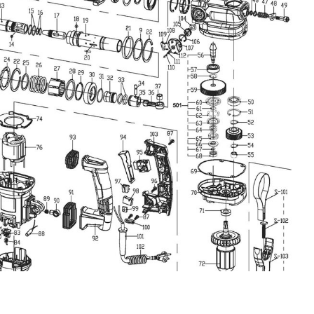
0 min-1
(n) min
480 min-1
(n) max
13 mm
teit staal
40 mm
iteit hout
3780 strks/min
requentie 1
38 mm
iteit beton
0 strks/min
requentie 1
tie
48 MO.
garantie