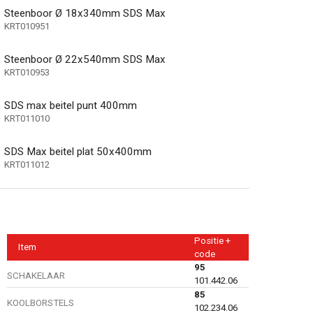
Steenboor Ø 18x340mm SDS Max
KRT010951
Steenboor Ø 22x540mm SDS Max
e koffer)
KRT010953
SDS max beitel punt 400mm
KRT011010
SDS Max beitel plat 50x400mm
KRT011012
Positie +
Item
code
95
SCHAKELAAR
101.442.06
85
KOOLBORSTELS
102.234.06