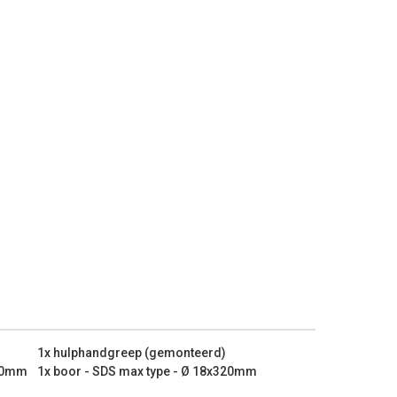
1x hulphandgreep (gemonteerd)
320mm
1x boor - SDS max type - Ø 18x320mm