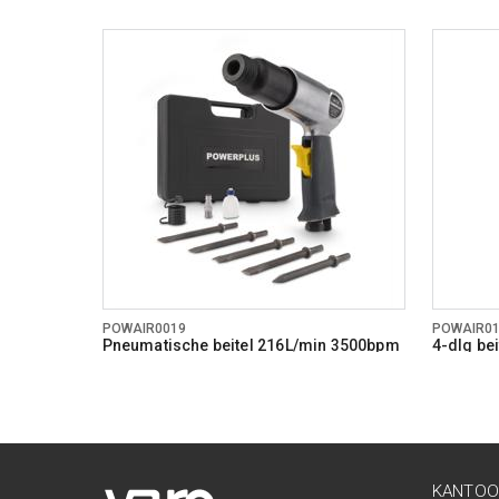
POWAIR0019
POWAIR0
Pneumatische beitel 216L/min 3500bpm
4-dlg bei
KANTOO