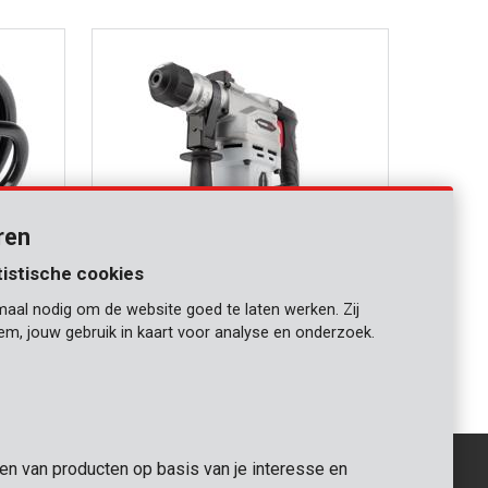
ren
tistische cookies
maal nodig om de website goed te laten werken. Zij
POWC1030
iem, jouw gebruik in kaart voor analyse en onderzoek.
Boorhamer 900W
gen van producten op basis van je interesse en