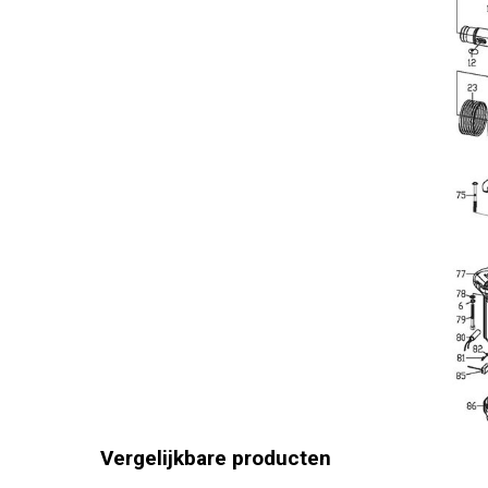
Toerental 
Toerental 
Boorcapaci
Boorcapac
Max. slagf
Boorcapac
Min. slagf
Beitelfunc
Algemene 
Vergelijkbare producten