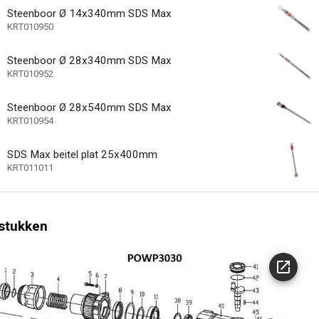
Steenboor Ø 14x340mm SDS Max
1
lheidsinstellingen
KRT010950
ng inbegrepen
Steenboor Ø 28x340mm SDS Max
BMC (blaasgevormd
ag
KRT010952
andgreep
Steenboor Ø 28x540mm SDS Max
trekontlasting van de kabel
KRT010954
SDS Max beitel plat 25x400mm
Rechts
KRT011011
ing
us
e snelheid
stukken
tkoppelingsfunctie - demontage zonder
hap
icator
functie