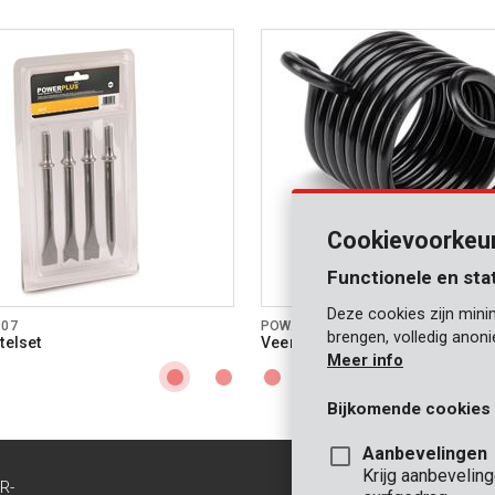
Cookievoorkeu
Functionele en sta
Deze cookies zijn mini
107
POWAIR0108
brengen, volledig anon
telset
Veer pneumatische beitel
Meer info
Bijkomende cookies
Aanbevelingen
Krijg aanbevelin
R-
CONTACT