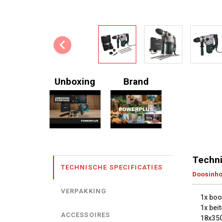
Unboxing
Brand
Techni
TECHNISCHE SPECIFICATIES
Doosinh
VERPAKKING
1x bo
1x beit
ACCESSOIRES
18x3