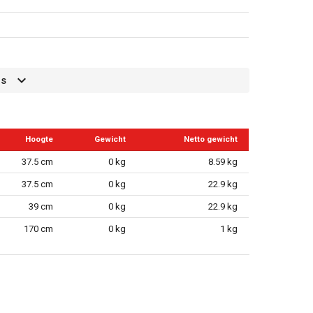
es
Hoogte
Gewicht
Netto gewicht
g
37.5 cm
0 kg
8.59 kg
37.5 cm
0 kg
22.9 kg
39 cm
0 kg
22.9 kg
170 cm
0 kg
1 kg