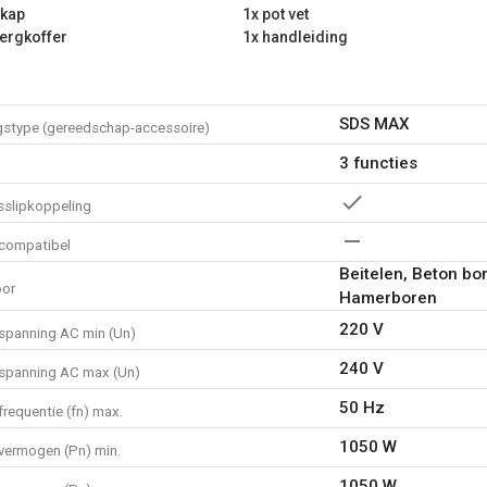
fkap
1x pot vet
ergkoffer
1x handleiding
SDS MAX
gstype (gereedschap-accessoire)
3 functies
sslipkoppeling
compatibel
Beitelen, Beton bo
oor
Hamerboren
220 V
spanning AC min (Un)
240 V
spanning AC max (Un)
50 Hz
requentie (fn) max.
1050 W
vermogen (Pn) min.
1050 W