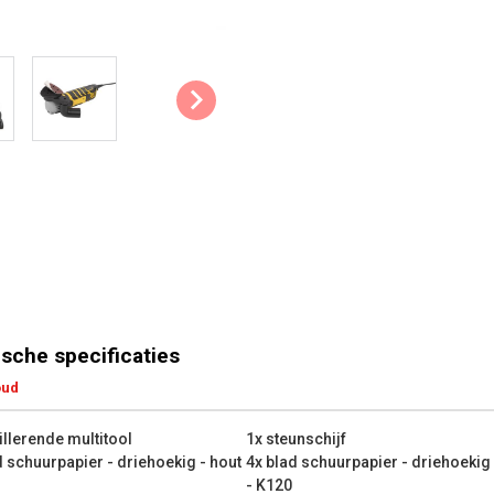
Stofzuigeraansluiting: Je sluit 
meegeleverde adapter om het st
adem je geen stof in en behoud j
Softgrip: Het zachte materiaal v
comfort, wat het aangenaam maa
oscillerende multitool.
Tips & Tricks:
Bij het schuren reinig je be
korrel verandert. Zo blijft e
verder schuurt.
Deze multitool wordt al gele
meer? Bekijk dan zeker ons K
sche specificaties
KRT990045, een uitgebreide s
oud
De belangrijkste technische
illerende multitool
1x steunschijf
Nominaal vermogen: 310 W
d schuurpapier - driehoekig - hout
4x blad schuurpapier - driehoekig 
Bewegingen: 30000 /min – 
- K120
Lengte stroomkabel: 3 m