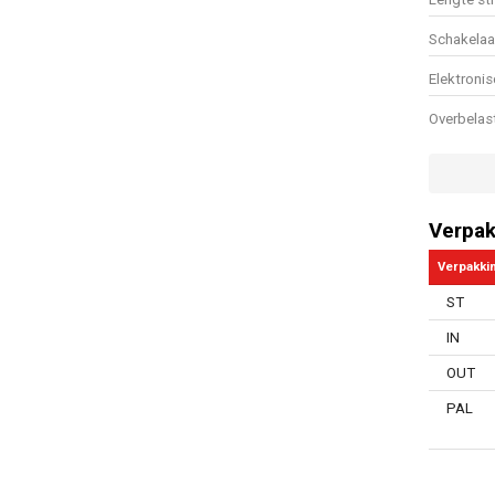
Schakelaa
Elektronis
Overbelas
Aantal sne
Handleidi
Verpak
Type opsl
Verpakki
Zachte h
ST
Klittenba
IN
Draaibare 
OUT
Luchtdebi
PAL
Soft start
Aanpasbar