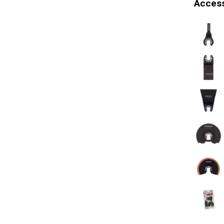
Access
Snelle on
gereedsc
Stroomind
Max. bew
Min. bewe
Algemene 