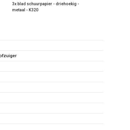
3x blad schuurpapier - driehoekig -
metaal - K320
oekig - hout - K60
oekig - hout - K120
oekig - hout - K240
tofzuiger
oekig - metaal - K320
oekig - metaal - K120