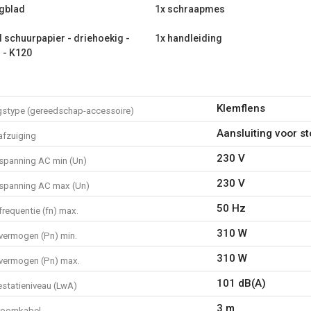
gblad
1x schraapmes
Wat zit er in de verpakking?
1x oscillerende multitool
d schuurpapier - driehoekig -
1x handleiding
 - K120
1x steunschijf
1x stofzuigeraansluiting set
4x blad schuurpapier - drieh
4x blad schuurpapier - drieh
Klemflens
gstype (gereedschap-accessoire)
4x blad schuurpapier - drieh
2x zaagblad
Aansluiting voor s
afzuiging
1x schraapmes
230 V
3x blad schuurpapier - drieh
spanning AC min (Un)
3x blad schuurpapier - drieh
230 V
spanning AC max (Un)
1x handleiding
50 Hz
requentie (fn) max.
310 W
vermogen (Pn) min.
310 W
vermogen (Pn) max.
101 dB(A)
estatieniveau (LwA)
3 m
roomkabel