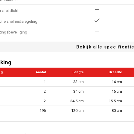
r stofdicht
che snelheidsregeling
tingsbeveiliging
6
lheidsinstellingen
Bekijk alle specificati
ng inbegrepen
king
n.v.t
ag
ng
Aantal
Lengte
Breedte
andgreep
1
33 cm
14 cm
ndsysteem
2
34 cm
16 cm
trekontlasting van de kabel
2
34.5 cm
15.5 cm
et stofafzuiging
196
120 cm
80 cm
e snelheid