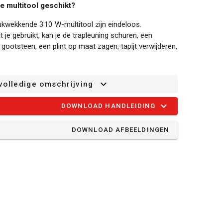
e multitool geschikt?
ukwekkende 310 W-multitool zijn eindeloos.
 je gebruikt, kan je de trapleuning schuren, een
gootsteen, een plint op maat zagen, tapijt verwijderen,
t voor maximaal 42000 /min (bewegingen per
volledige omschrijving
titool een constante kracht zodat je klussen snel en
DOWNLOAD HANDLEIDING
nde multitool:
DOWNLOAD AFBEELDINGEN
1344 kent 6 verschillende snelheden die je zelf
 snelle ontgrendeling van de klem wissel je snel en
mt geen sleutelwerk aan te pas en je hoeft je werk
ijf is voorzien van een klittenbandsysteem zodat je
dig kan wisselen.