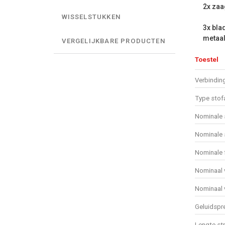
2x zaa
WISSELSTUKKEN
3x bla
metaal
VERGELIJKBARE PRODUCTEN
Toestel
Verbindin
Type stof
Nominale 
Nominale 
Nominale f
Nominaal 
Nominaal 
Geluidspr
Lengte st