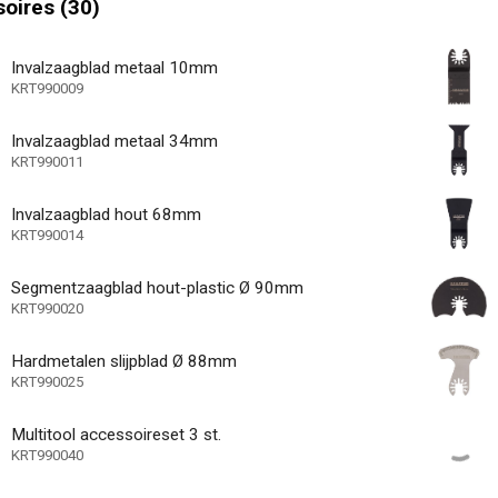
oires (30)
tkoppelingsfunctie - demontage zonder
hap
Invalzaagblad metaal 10mm
icator
KRT990009
42000 /min
egingen
Invalzaagblad metaal 34mm
30000 /min
KRT990011
gingen
36 MO.
garantie
Invalzaagblad hout 68mm
KRT990014
Segmentzaagblad hout-plastic Ø 90mm
KRT990020
Hardmetalen slijpblad Ø 88mm
KRT990025
Multitool accessoireset 3 st.
KRT990040