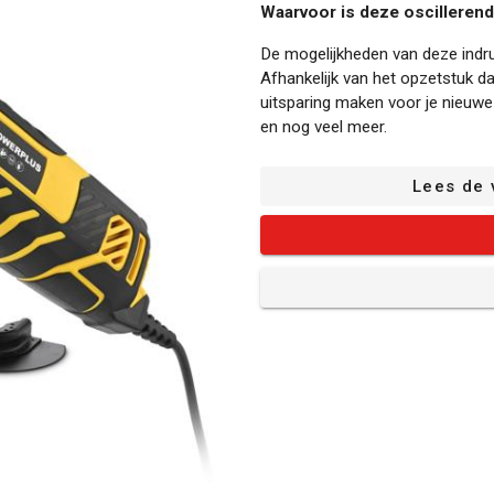
Waarvoor is deze oscillerend
De mogelijkheden van deze indr
Afhankelijk van het opzetstuk dat
uitsparing maken voor je nieuwe 
en nog veel meer.
De krachtige 310 W-motor zorg
Lees de 
minuut). Daarmee biedt deze mul
efficiënt vooruit gaan.
De voordelen van de oscillere
Aanpasbare snelheid: Deze POWX
eenvoudig regelt.
Snelle ontgrendeling: Dankzij de
gemakkelijk van opzetstuk. Er ko
nauwelijks te onderbreken.
Klittenbandsysteem: De steunsch
het schuurpapier snel en eenvou