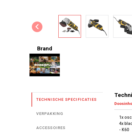
Brand
Techni
TECHNISCHE SPECIFICATIES
Doosinh
VERPAKKING
1x osc
4x bla
ACCESSOIRES
- K60