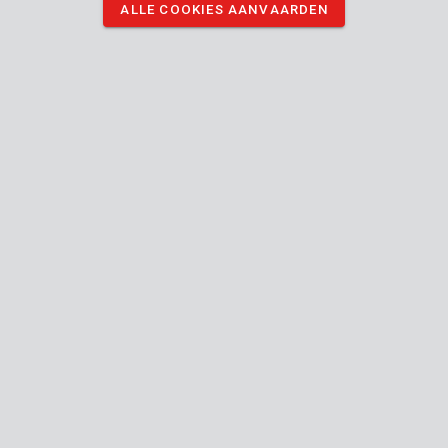
grijs schildpad patroon. De glazen hebben een sterkte van +2,00.
ALLE COOKIES AANVAARDEN
DOWNLOAD AFBEELDINGEN
Technische specificaties
Doosinhoud
1x leesbril
Toestel
Eén
Europese maat
maat
Unisex
Geslacht
Zonwerend
Krasbestendig
+2.00
Brilsterkte