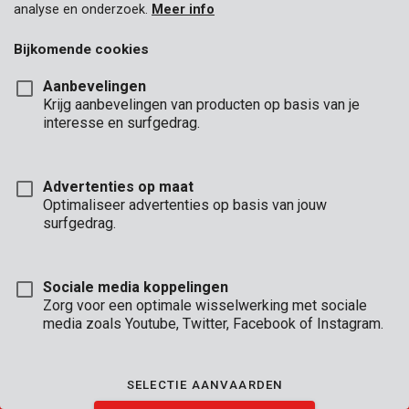
analyse en onderzoek.
Meer info
Bijkomende cookies
Aanbevelingen
KANTOOR-
Krijg aanbevelingen van producten op basis van je
UREN
interesse en surfgedrag.
KANTOOR
Ma - Do:
08:00 - 12:.30 / 13:00 - 16:30
Advertenties op maat
Vr:
08:00 - 12:30 / 13:00 - 16:00
Optimaliseer advertenties op basis van jouw
surfgedrag.
TECHNISCHE DIENST
Ma - Do:
8:00 - 12:30 / 13:00 - 16:30
Vr:
8:00 - 12:30 / 13:00 - 15:30
Sociale media koppelingen
(telefonisch bereikbaar tot 16:00)
Zorg voor een optimale wisselwerking met sociale
media zoals Youtube, Twitter, Facebook of Instagram.
VERKOOPSVOORWAARDEN
|
GARANTIE VOORWAARDEN
|
ALGEMENE VOORWAARDEN
SELECTIE AANVAARDEN