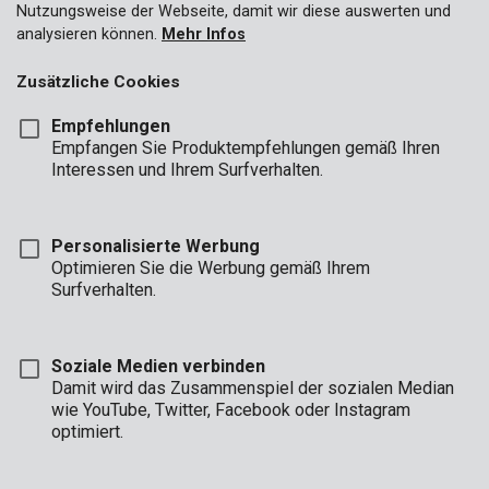
Nutzungsweise der Webseite, damit wir diese auswerten und
Tastzirkel
analysieren können.
Mehr Infos
Gehrungswinkel
Zusätzliche Cookies
Schlagschnüre
Empfehlungen
Empfangen Sie Produktempfehlungen gemäß Ihren
Senkblei
Interessen und Ihrem Surfverhalten.
Bleistifte und Textmarker
Pegel
Personalisierte Werbung
Konturenmessgerät
Optimieren Sie die Werbung gemäß Ihrem
Surfverhalten.
Soziale Medien verbinden
Damit wird das Zusammenspiel der sozialen Median
wie YouTube, Twitter, Facebook oder Instagram
optimiert.