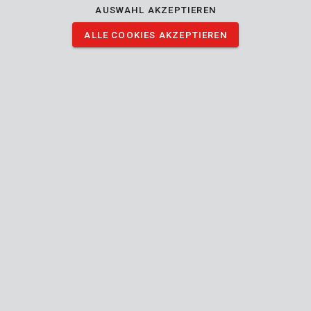
AUSWAHL AKZEPTIEREN
ALLE COOKIES AKZEPTIEREN
KRT702103
Bandmass 3m Aluminium
KRT701003
Zollstock 2m ABS