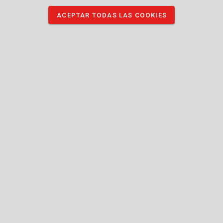
ACEPTAR TODAS LAS COOKIES
KRT017005
Limas rotativas madera-metal - 3 pzs
1
APERTURA
HORAS
OFICINA
Lun - Jue:
08:00 - 12:.30 / 13:00 - 16:30
Vie:
08:00 - 12:30 / 13:00 - 16:00
SERVICIO TÉCNICO
Lun - Jue:
8:00 - 12:30 / 13:00 - 16:30
Vie:
8:00 - 12:30 / 13:00 - 15:30