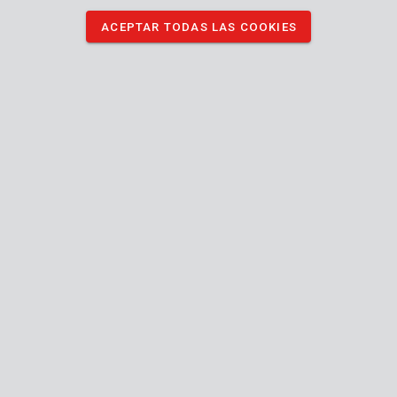
KRT120105
Clavijas 52x20x4mm - 50 uds.
ACEPTAR TODAS LAS COOKIES
KRT120110
Clavijas 57x24x4mm - 50 uds.
1