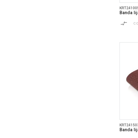
KRT24100
Banda li
C
KRT24150
Banda li