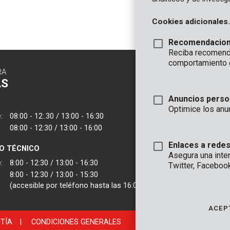
Cookies adicionales.
Recomendacio
Reciba recomenda
comportamiento 
RA
CONTACTO
AS
INFORMAC
Anuncios perso
OFICINA
Optimice los anu
:
08:00 - 12:.30 / 13:00 - 16:30
VARO - Vic. Van
08:00 - 12:30 / 13:00 - 16:00
Joseph Van Instr
2500 Lier - Bélgic
Enlaces a redes
IO TÉCNICO
Asegura una inte
VARO IBERICA
:
8:00 - 12:30 / 13:00 - 16:30
Twitter, Faceboo
8:00 - 12:30 / 13:00 - 15:30
(accesible por teléfono hasta las 16:00)
ACEP
TÍA
|
CONDICIONES GENERALES