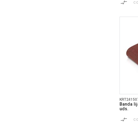
C
KRT24150
Banda li
uds.
C