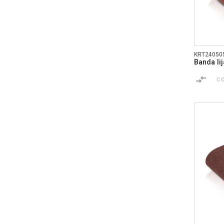
KRT24050
Banda li
C