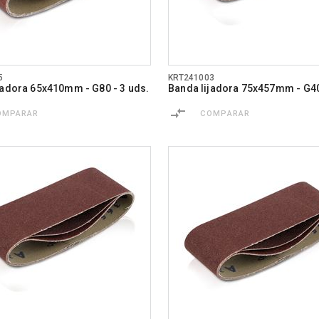
5
KRT241003
jadora 65x410mm - G80 - 3 uds.
Banda lijadora 75x457mm - G40
OMPARAR
COMPARAR