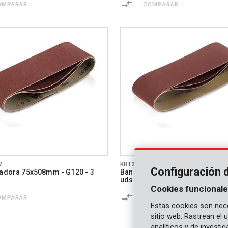
OMPARAR
COMPARAR
7
KRT241508
Configuración 
jadora 75x508mm - G120 - 3
Banda lijadora 75x508mm - G18
uds.
Cookies funcionale
OMPARAR
COMPARAR
Estas cookies son nece
sitio web. Rastrean el
analíticos y de investi