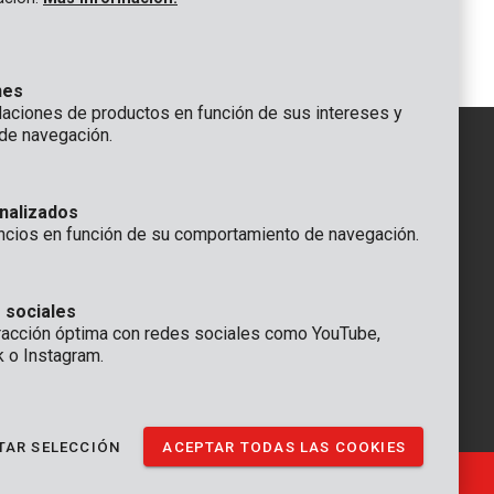
1
2
3
4
nes
ciones de productos en función de sus intereses y
de navegación.
IÓN
nalizados
GENERAL
ncios en función de su comportamiento de navegación.
 Rompuy nv
+32 (0)3 292 92 92
aat 9
info@varo.com
a
SERVICIO TÉCNICO
 sociales
racción óptima con redes sociales como YouTube,
+32 (0)3 292 92 90
k o Instagram.
support@varo.com
TAR SELECCIÓN
ACEPTAR TODAS LAS COOKIES
Ⓒ VARO