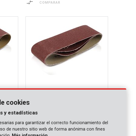
COMPARAR
KRT242003
de cookies
0 - 3
Banda lijadora 75 x 533mm - G40 - 3
uds.
s y estadísticas
COMPARAR
sarias para garantizar el correcto funcionamiento del
 uso de nuestro sitio web de forma anónima con fines
gación.
Más información.