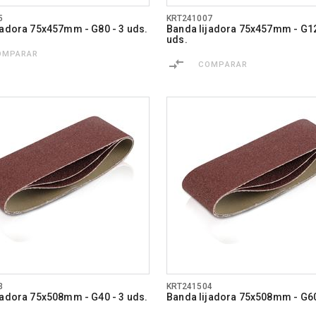
5
KRT241007
jadora 75x457mm - G80 - 3 uds.
Banda lijadora 75x457mm - G12
uds.
OMPARAR
COMPARAR
3
KRT241504
jadora 75x508mm - G40 - 3 uds.
Banda lijadora 75x508mm - G60