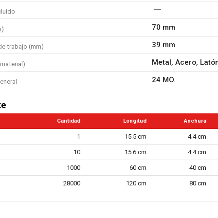
cluido
70 mm
m)
39 mm
de trabajo (mm)
Metal, Acero, Latón
material)
24 MO.
eneral
te
Cantidad
Longitud
Anchura
1
15.5 cm
4.4 cm
10
15.6 cm
4.4 cm
1000
60 cm
40 cm
28000
120 cm
80 cm