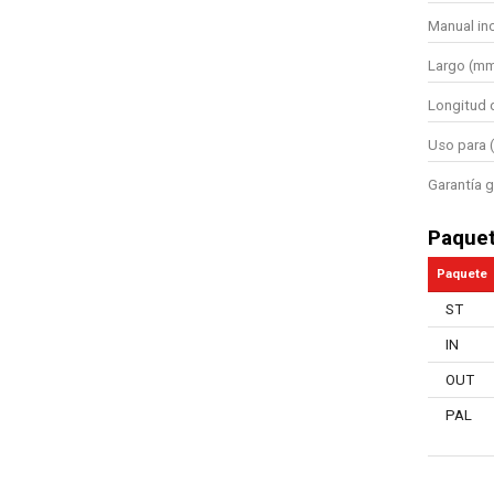
Manual in
Largo (m
Longitud 
Uso para (
Garantía g
Paque
Paquete
ST
IN
OUT
PAL