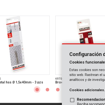
Configuración 
Cookies funcionale
Estas cookies son nece
sitio web. Rastrean el
2
KRT010103
analíticos y de investi
tal hss Ø 1,5x40mm - 3 pzs
Broca metal hss Ø 2x49mm - 3 
Cookies adicionales.
Recomendacio
Reciba recomenda