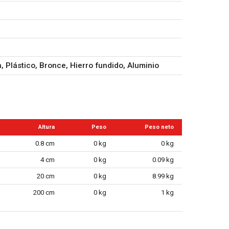
, Plástico, Bronce, Hierro fundido, Aluminio
Altura
Peso
Peso neto
0.8 cm
0 kg
0 kg
4 cm
0 kg
0.09 kg
20 cm
0 kg
8.99 kg
200 cm
0 kg
1 kg