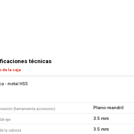
ficaciones técnicas
 de la caja
ca - metal HSS
Plano-mandril
onexión (herramienta-accesorio)
3.5 mm
el eje
3.5 mm
de la cabeza