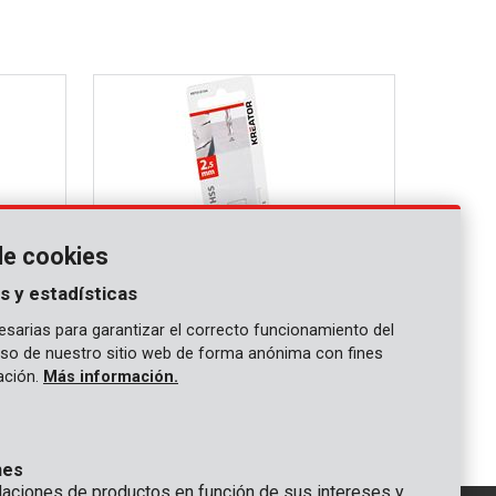
de cookies
s y estadísticas
sarias para garantizar el correcto funcionamiento del
 uso de nuestro sitio web de forma anónima con fines
KRT010104
gación.
Más información.
pzs
Broca metal hss Ø 2,5x57mm - 3 pzs
nes
ciones de productos en función de sus intereses y