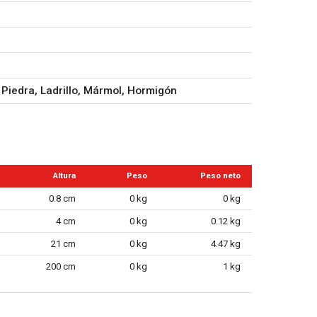
 Piedra, Ladrillo, Mármol, Hormigón
Altura
Peso
Peso neto
0.8 cm
0 kg
0 kg
4 cm
0 kg
0.12 kg
21 cm
0 kg
4.47 kg
200 cm
0 kg
1 kg