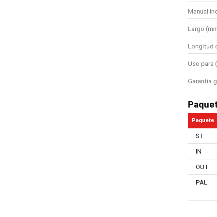
Manual in
Largo (m
Longitud 
Uso para (
Garantía g
Paque
Paquete
ST
IN
OUT
PAL