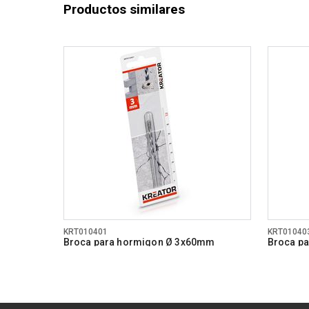
Productos similares
KRT010401
KRT01040
Broca para hormigon Ø 3x60mm
Broca p