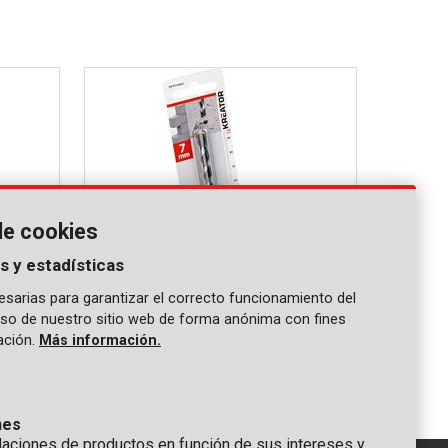
de cookies
s y estadísticas
sarias para garantizar el correcto funcionamiento del
 uso de nuestro sitio web de forma anónima con fines
KRT010405
gación.
Más información.
0mm
Broca para hormigon Ø 7x100mm
nes
ciones de productos en función de sus intereses y