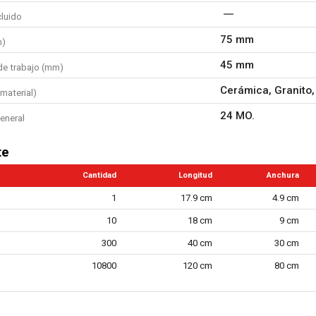
cluido
75 mm
m)
45 mm
de trabajo (mm)
Cerámica, Granito,
material)
24 MO.
eneral
te
Cantidad
Longitud
Anchura
1
17.9 cm
4.9 cm
10
18 cm
9 cm
300
40 cm
30 cm
10800
120 cm
80 cm