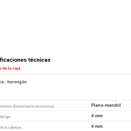
ficaciones técnicas
 de la caja
ca - hormigón
Plano-mandril
onexión (herramienta-accesorio)
4 mm
el eje
4 mm
de la cabeza