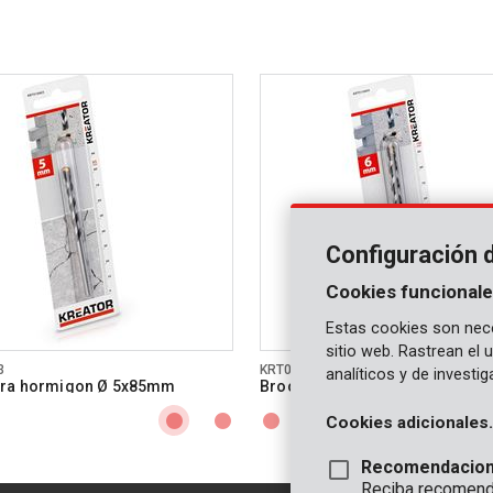
Configuración 
Cookies funcionale
Estas cookies son nece
sitio web. Rastrean el
3
KRT010404
analíticos y de investi
ara hormigon Ø 5x85mm
Broca para hormigon Ø 6x10
Cookies adicionales.
Recomendacio
Reciba recomenda