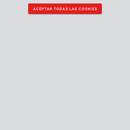
sin esfuerzo. Cada disco mide Ø125 x 22 x 2,5 mm.
ACEPTAR TODAS LAS COOKIES
DESCARGAR IMÁGENES
Especificaciones técnicas
Contenido de la caja
6x disco de corte
Máquina
Centro
Forma de disco
deprimido
22.2 mm
Calibre
Molienda
12200
Velocidad de rotación
min-1
Manual incluido