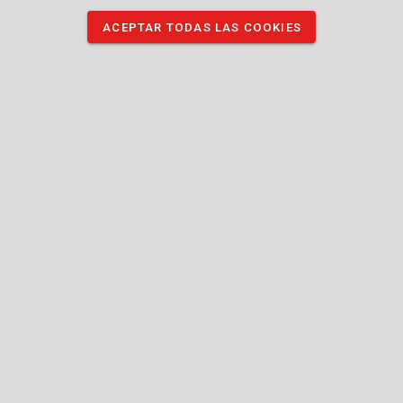
longitud de 40 mm. Son indispensables para hacer conexiones
de madera. El conjunto contiene 30 piezas.
ACEPTAR TODAS LAS COOKIES
DESCARGAR IMÁGENES
Especificaciones técnicas
Contenido de la caja
30x dowel - wood
Máquina
Interior
Utilizable interior exterior
Manual incluido
40 mm
Largo (mm)
10 mm
Diámetro
24 MO.