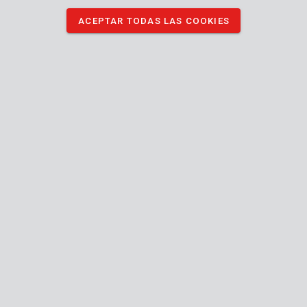
grapadoras.
ACEPTAR TODAS LAS COOKIES
DESCARGAR IMÁGENES
Especificaciones técnicas
Contenido de la caja
1000x grapa
Máquina
A
Compatible con el tipo de grapa Kreator
Type A
Compatible con el tipo de grapa PowAir
R53, R153,
R253, R353,
R453, R553,
Compacta,
ESN530,
Handytacker,