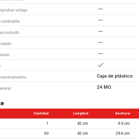
probar voltaje
ercambiable
as incluido
aislado
cluido
a
Caja de plástico
lmacenamiento
24 MO.
eneral
te
Cantidad
Longitud
Anchura
1
42 cm
9.5 cm
30
42 cm
29.6 cm