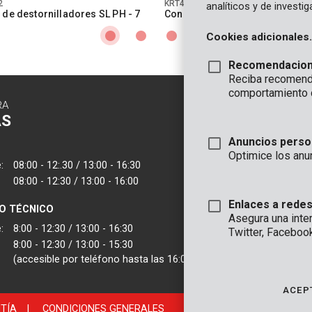
2
KRT400003
analíticos y de investi
 de destornilladores SL PH - 7
Conjunto de destornilladores S
pzs
Cookies adicionales.
Recomendacio
Reciba recomenda
comportamiento 
RA
CONTACTO
AS
INFORMAC
Anuncios perso
OFICINA
Optimice los anu
:
08:00 - 12:.30 / 13:00 - 16:30
VARO - Vic. Van
08:00 - 12:30 / 13:00 - 16:00
Joseph Van Instr
2500 Lier - Bélgic
Enlaces a redes
IO TÉCNICO
Asegura una inte
VARO IBERICA
:
8:00 - 12:30 / 13:00 - 16:30
Twitter, Faceboo
8:00 - 12:30 / 13:00 - 15:30
(accesible por teléfono hasta las 16:00)
ACEP
TÍA
|
CONDICIONES GENERALES