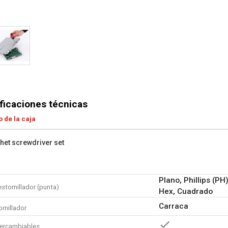
ficaciones técnicas
 de la caja
chet screwdriver set
Plano, Phillips (PH
stornillador (punta)
Hex, Cuadrado
Carraca
rnillador
tercambiables