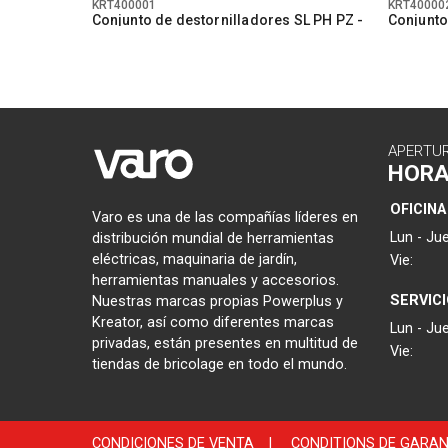
KRT400001
KRT40000
Conjunto de destornilladores SL PH PZ -
Conjunto
6 pzs
pzs
APERTU
HOR
OFICINA
Varo es una de las compañías líderes en
Lun - Jue
distribución mundial de herramientas
eléctricas, maquinaria de jardín,
Vie:
herramientas manuales y accesorios.
SERVIC
Nuestras marcas propias Powerplus y
Kreator, así como diferentes marcas
Lun - Jue
privadas, están presentes en multitud de
Vie:
tiendas de bricolage en todo el mundo.
CONDICIONES DE VENTA
|
CONDITIONS DE GARAN