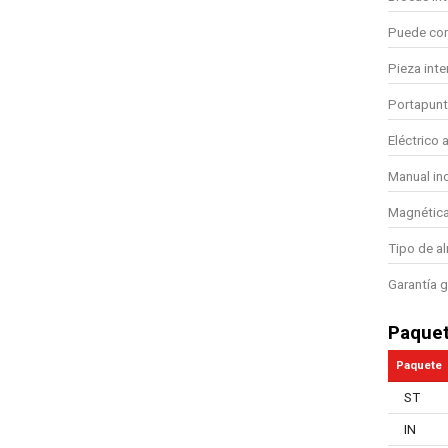
Puede com
Pieza int
Portapunt
Eléctrico 
Manual in
Magnétic
Tipo de a
Garantía g
Paque
Paquete
ST
IN