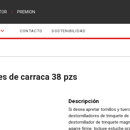
TOR
|
PREMION
CONTACTO
SOSTENIBILIDAD
res de carraca 38 pzs
Descripción
Si desea apretar tornillos y tu
destornilladores de trinquete de
destornillador de trinquete ma
agarre firme. Incluye estuche pr