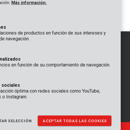
KRT400004
gación.
Más información.
L PZ - 7
Conjunto de destornilladores multi - 44
pzs
nes
ciones de productos en función de sus intereses y
de navegación.
IÓN
nalizados
GENERAL
ncios en función de su comportamiento de navegación.
 Rompuy nv
+32 (0)3 292 92 92
aat 9
info@varo.com
a
SERVICIO TÉCNICO
 sociales
racción óptima con redes sociales como YouTube,
+32 (0)3 292 92 90
k o Instagram.
support@varo.com
TAR SELECCIÓN
ACEPTAR TODAS LAS COOKIES
Ⓒ VARO