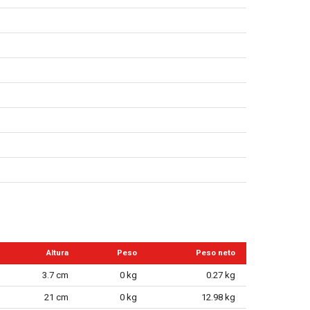
Altura
Peso
Peso neto
3.7 cm
0 kg
0.27 kg
21 cm
0 kg
12.98 kg