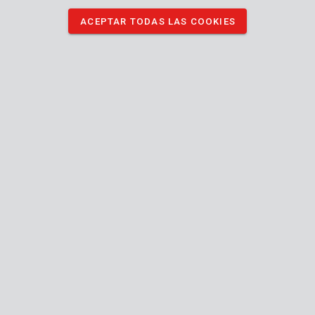
ACEPTAR TODAS LAS COOKIES
Medidas 1.5, 2, 2.5, 3, 4, 5, 6, 8 mm.
DESCARGAR IMÁGENES
Especificaciones técnicas
Contenido de la caja
8x llave hexagonal
Máquina
Hex
Tipo de destornillador (punta)
Punta de bola
Manual incluido
n/a
Tipo de almacenamiento
24