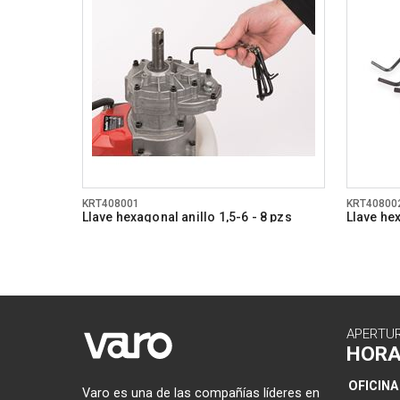
KRT408001
KRT40800
Llave hexagonal anillo 1,5-6 - 8 pzs
Llave hex
APERTU
HOR
OFICINA
Varo es una de las compañías líderes en