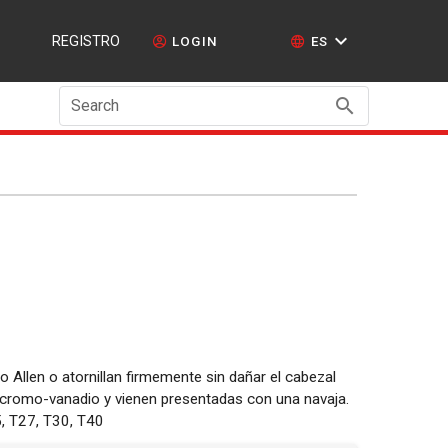
REGISTRO
LOGIN
ES
Search
no Allen o atornillan firmemente sin dañar el cabezal
en cromo-vanadio y vienen presentadas con una navaja.
, T27, T30, T40