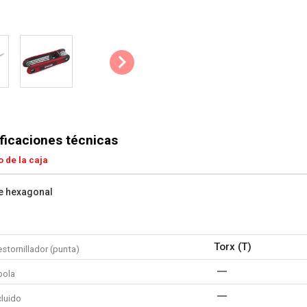
ficaciones técnicas
 de la caja
ve hexagonal
Torx (T)
stornillador (punta)
bola
cluido