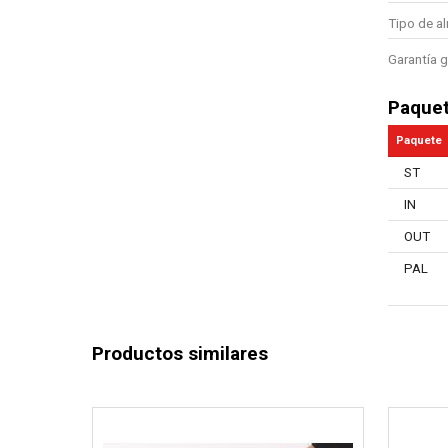
Tipo de a
Garantía g
Paque
Paquete
ST
IN
OUT
PAL
Productos similares