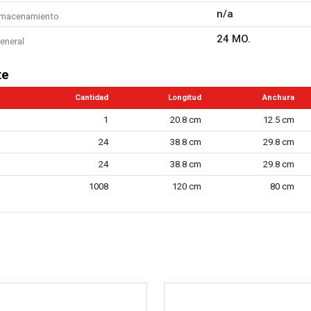
n/a
lmacenamiento
24 MO.
eneral
te
Cantidad
Longitud
Anchura
1
20.8 cm
12.5 cm
24
38.8 cm
29.8 cm
24
38.8 cm
29.8 cm
1008
120 cm
80 cm