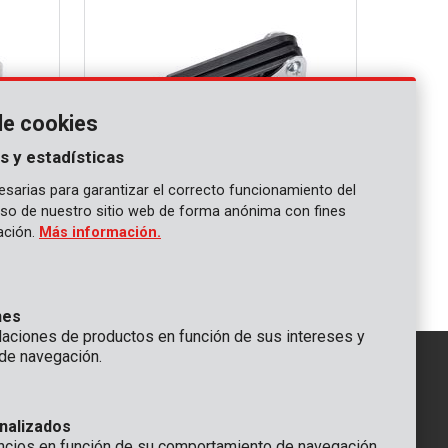
de cookies
s y estadísticas
sarias para garantizar el correcto funcionamiento del
 uso de nuestro sitio web de forma anónima con fines
KRT408102
gación.
Más información.
Llave hexagonal junta esférica - 8 pzs
nes
ciones de productos en función de sus intereses y
de navegación.
IÓN
nalizados
GENERAL
ncios en función de su comportamiento de navegación.