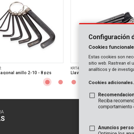
Configuración 
Cookies funcionale
Estas cookies son nece
sitio web. Rastrean el
2
KRT408101
analíticos y de investi
agonal anillo 2-10 - 8 pzs
Llave hexagonal 1,5-8 - 8 pzs
Cookies adicionales.
Recomendacio
Reciba recomenda
comportamiento 
RA
CONTACTO
AS
INFORMAC
Anuncios perso
OFICINA
Optimice los anu