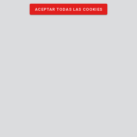
DESCARGAR IMÁGENES
ACEPTAR TODAS LAS COOKIES
Especificaciones técnicas
Contenido de la caja
1x cincel para madera
Máquina
Cabeza de cincel
25 mm
Anchura de la cabeza
Manual incluido
270
Largo (mm)
mm
n/a
Tipo de almacenamiento
Agarre suave
130