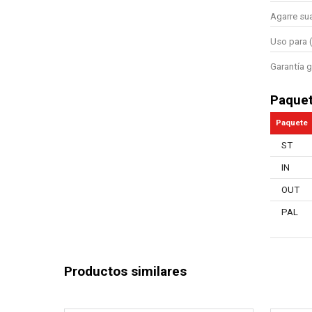
Agarre su
Uso para (
Garantía g
Paque
Paquete
ST
IN
OUT
PAL
Productos similares