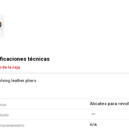
ficaciones técnicas
 de la caja
lving leather pliers
Alicates para revo
inza
cluido
n/a
lmacenamiento