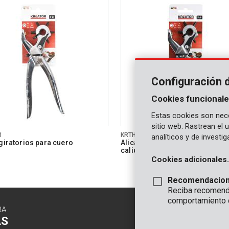
Configuración 
Cookies funcionale
Estas cookies son nece
sitio web. Rastrean el
1
KRTH62301
analíticos y de investi
 giratorios para cuero
Alicates giratorios para cuero -
calidad
Cookies adicionales.
Recomendacio
Reciba recomenda
comportamiento 
RA
CONTACTO
AS
INFORMAC