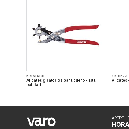
KRT614101
KRTH6220
Alicates giratorios para cuero - alta
Alicates
calidad
APERTU
HOR