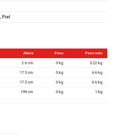
 Piel
Altura
Peso
Peso neto
2.6 cm
0 kg
0.22 kg
17.5 cm
0 kg
6.6 kg
17.5 cm
0 kg
6.6 kg
199 cm
0 kg
1 kg