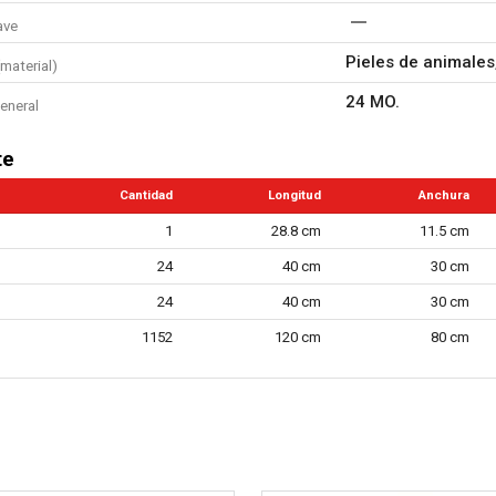
ave
Pieles de animales,
material)
24 MO.
eneral
te
Cantidad
Longitud
Anchura
1
28.8 cm
11.5 cm
24
40 cm
30 cm
24
40 cm
30 cm
1152
120 cm
80 cm