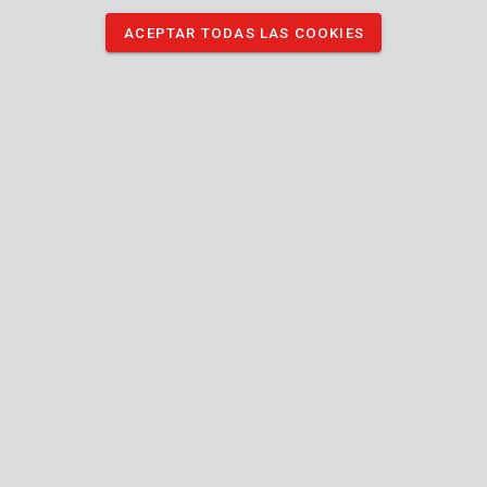
ACEPTAR TODAS LAS COOKIES
DESCARGAR MANUAL
DESCARGAR IMÁGENES
Especificaciones técnicas
Contenido de la caja
1x caballete telescópico
Máquina
Inclinable
Pies ajustables
Pies antideslizantes
Altura regulable
Manual incluido