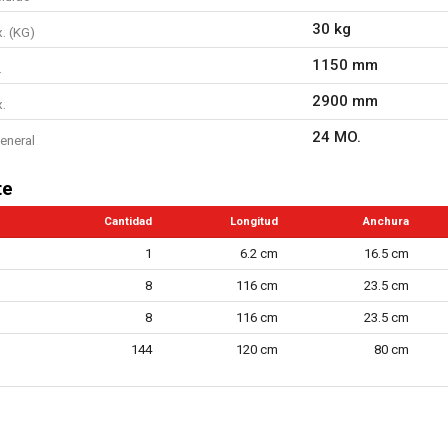
30 kg
. (KG)
1150 mm
.
2900 mm
.
24 MO.
eneral
te
Cantidad
Longitud
Anchura
1
6.2 cm
16.5 cm
8
116 cm
23.5 cm
8
116 cm
23.5 cm
144
120 cm
80 cm