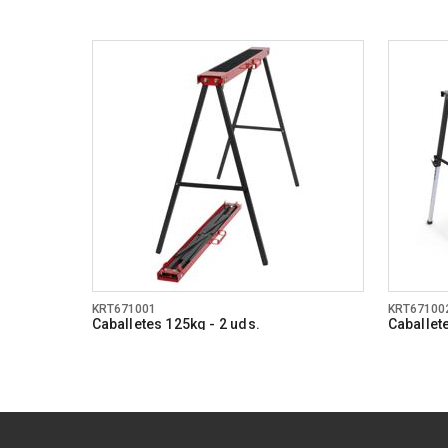
KRT671001
KRT67100
Caballetes 125kg - 2 uds.
Caballet