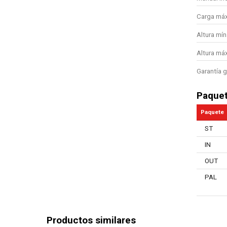
Carga máx
Altura mín
Altura máx
Garantía g
Paque
Paquete
ST
IN
OUT
PAL
Productos similares