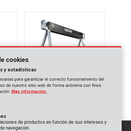
de cookies
s y estadísticas
sarias para garantizar el correcto funcionamiento del
 uso de nuestro sitio web de forma anónima con fines
KRT671004
gación.
Más información.
Caballete telescópico 589kg
nes
ciones de productos en función de sus intereses y
de navegación.