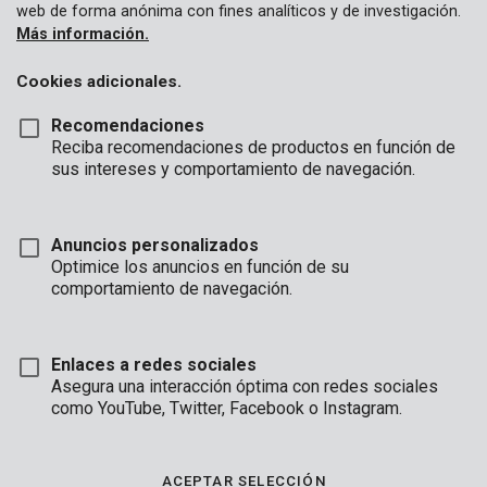
web de forma anónima con fines analíticos y de investigación.
Más información.
Cookies adicionales.
Recomendaciones
Reciba recomendaciones de productos en función de
sus intereses y comportamiento de navegación.
Anuncios personalizados
Optimice los anuncios en función de su
comportamiento de navegación.
Enlaces a redes sociales
Asegura una interacción óptima con redes sociales
Descripción
como YouTube, Twitter, Facebook o Instagram.
Este gran trasplantador es muy oportuno para plantar flores y
plantas. Está hecho de acero al carbono fino y provisto de una
ACEPTAR SELECCIÓN
capa protectora negra. Esto protege al trasplantador de las