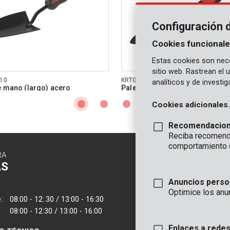
Configuración 
Cookies funcionale
Estas cookies son nece
sitio web. Rastrean el
10
KRTGR7002
analíticos y de investi
e mano (largo) acero
Paleta de mano pequeño
Cookies adicionales.
Recomendacio
Reciba recomenda
comportamiento 
RA
CONTACTO
AS
INFORMAC
Anuncios perso
OFICINA
Optimice los anu
:
08:00 - 12:.30 / 13:00 - 16:30
VARO - Vic. Van
08:00 - 12:30 / 13:00 - 16:00
Joseph Van Instr
2500 Lier - Bélgic
Enlaces a redes