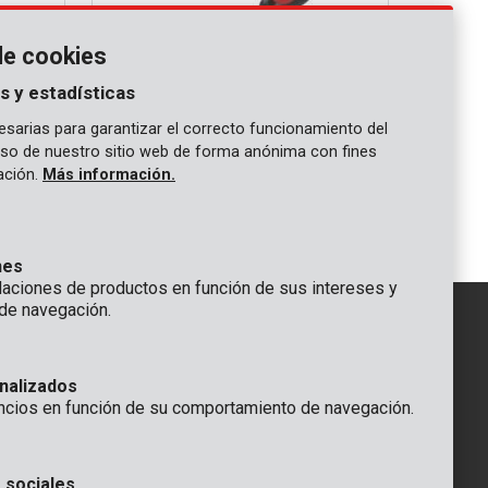
de cookies
s y estadísticas
sarias para garantizar el correcto funcionamiento del
 uso de nuestro sitio web de forma anónima con fines
KRTGR70020
gación.
Más información.
Paleta de mano acero
nes
ciones de productos en función de sus intereses y
de navegación.
IÓN
nalizados
GENERAL
ncios en función de su comportamiento de navegación.
 Rompuy nv
+32 (0)3 292 92 92
aat 9
info@varo.com
a
SERVICIO TÉCNICO
 sociales