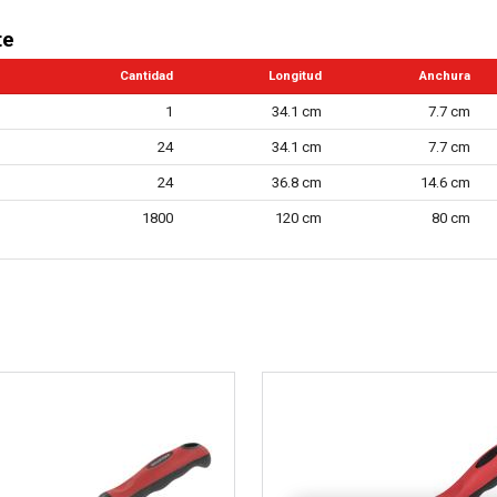
te
Cantidad
Longitud
Anchura
1
34.1 cm
7.7 cm
24
34.1 cm
7.7 cm
24
36.8 cm
14.6 cm
1800
120 cm
80 cm