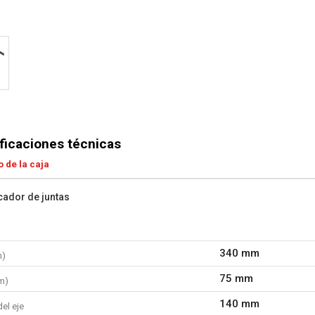
ficaciones técnicas
 de la caja
cador de juntas
340 mm
m)
75 mm
m)
140 mm
el eje