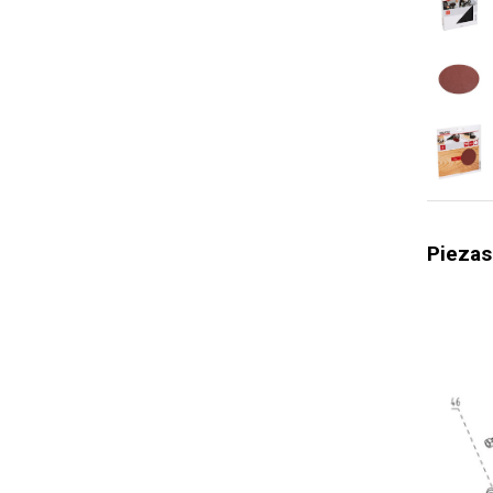
Tipo de a
Agarre su
Cepillos 
Disipación
Retención 
Motor de 
Control d
Piezas
Velocidad
Indicador
Velocidad
Garantía g