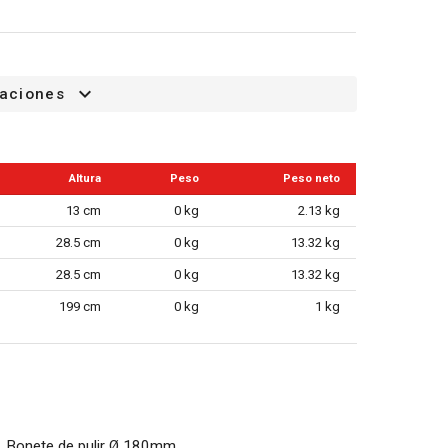
caciones
Altura
Peso
Peso neto
13 cm
0 kg
2.13 kg
28.5 cm
0 kg
13.32 kg
28.5 cm
0 kg
13.32 kg
199 cm
0 kg
1 kg
Bonete de pulir Ø 180mm