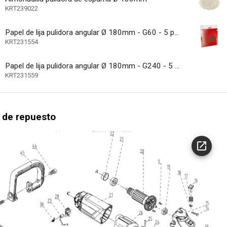
lmacenamiento
KRT239022
ave
Papel de lija pulidora angular Ø 180mm - G60 - 5 pzs
de carbono de cambio rápido
KRT231554
 óptima del calor
Papel de lija pulidora angular Ø 180mm - G240 - 5 pzs
del cable de bola giratorio
KRT231559
arranque suave
e velocidad constante
 de repuesto
 regulable
 de potencia
3500 min-1
 de rotación (n) máx
24 MO.
eneral