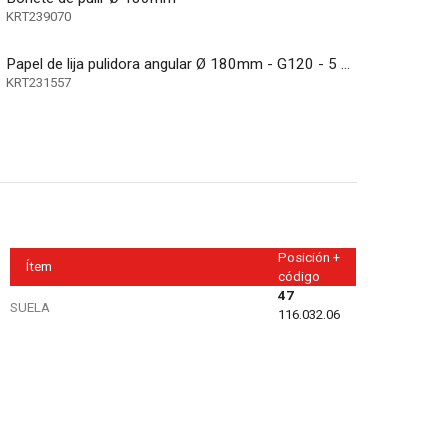
KRT239070
Papel de lija pulidora angular Ø 180mm - G120 - 5 pzs
KRT231557
Posición +
Ítem
código
47
SUELA
116.032.06