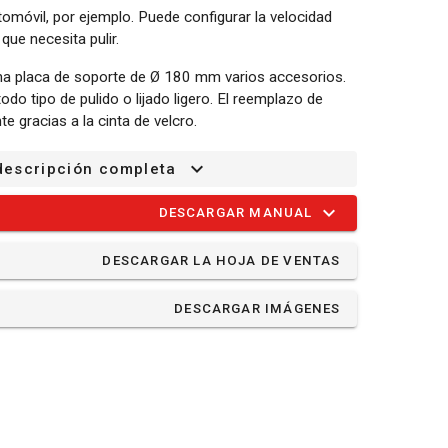
tomóvil, por ejemplo. Puede configurar la velocidad
ue necesita pulir.
una placa de soporte de Ø 180 mm varios accesorios.
odo tipo de pulido o lijado ligero. El reemplazo de
e gracias a la cinta de velcro.
descripción completa
DESCARGAR MANUAL
onjunto
DESCARGAR LA HOJA DE VENTAS
espuma
o - lijado
DESCARGAR IMÁGENES
no
edondo - madera - G120