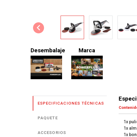
Desembalaje
Marca
Especi
ESPECIFICACIONES TÉCNICAS
Contenido
PAQUETE
1x pul
1x alm
ACCESORIOS
1x bone