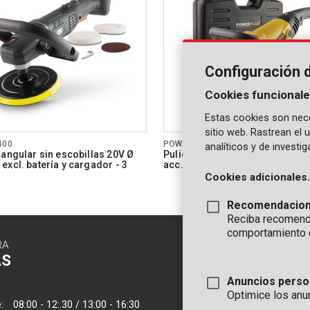
Configuración 
Cookies funcionale
Estas cookies son nece
sitio web. Rastrean el
400
POWX0474
analíticos y de investi
 angular sin escobillas 20V Ø
Pulidora angular 1200W Ø 180
excl. batería y cargador - 3
acc.
Cookies adicionales.
Recomendacio
Reciba recomenda
comportamiento 
RA
CONTACTO
AS
INFORMAC
Anuncios perso
OFICINA
Optimice los anu
:
08:00 - 12:.30 / 13:00 - 16:30
VARO - Vic. Van