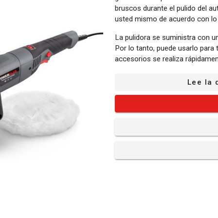
bruscos durante el pulido del au
usted mismo de acuerdo con lo q
La pulidora se suministra con 
Por lo tanto, puede usarlo para t
accesorios se realiza rápidament
¿Qué es lo que incluye?
Lee la 
1x pulidora de ángulos
1x materiales de montaje c
1x mango auxiliar
1x almohadilla pulidora de 
1x llave hexagonal
1x disco de soporte puliment
1x bonete de pulir - extra fi
1x hoja de papel de lija - r
1x manual de instrucciones