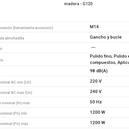
madera - G120
M14
onexión (herramienta-accesorio)
Gancho y bucle
de almohadilla
co
Pulido fino, Pulido
ra
compuestos, Aplic
98 dB(A)
220 V
ominal AC min (Un)
240 V
ominal AC max (Un)
50 Hz
a nominal (fn) máx
1200 W
nominal (Pn) mín
1200 W
nominal (Pn) máx