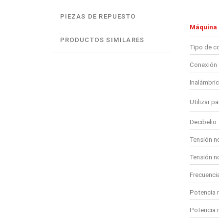
PIEZAS DE REPUESTO
Máquina
PRODUCTOS SIMILARES
Tipo de c
Conexión 
Inalámbri
Utilizar pa
Decibelio
Tensión n
Tensión n
Frecuenci
Potencia 
Potencia 