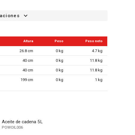
caciones
Altura
Peso
Peso neto
26.8 cm
0 kg
4.7 kg
40 cm
0 kg
11.8 kg
40 cm
0 kg
11.8 kg
199 cm
0 kg
1 kg
Aceite de cadena 5L
POWOIL006