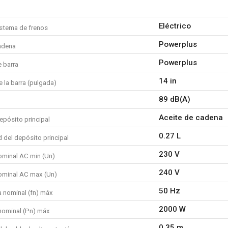
la cadena de sierra no tira s
la motosierra se inclina haci
Eléctrico
istema de frenos
típicamente significa que lo
lado.
Powerplus
adena
la motosierra traquetea y da 
Powerplus
preciso.
 barra
Sus principales especificaci
14 in
 la barra (pulgada)
Potencia nominal: 2000 W
89 dB(A)
Ancho de corte máx. 350 
Longitud de la barra de guía
Aceite de cadena
epósito principal
Capacidad del tanque de acei
0.27 L
 del depósito principal
Longitud de la cadena: 35 
Ancho de cadena: 1.3 mm
230 V
ominal AC min (Un)
Paso de cadena: 9.53 mm
240 V
Dientes: 53
ominal AC max (Un)
Longitud del cable de alimen
50 Hz
a nominal (fn) máx
¿Qué es lo que incluye?
2000 W
nominal (Pn) máx
1x motosierra
1x cadena
0.35 m