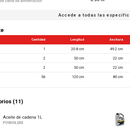
del cable de alimentación
1x barra de guía
0.27 L
 del tanque de aceite de cadena
1x llave
Accede a todas las especifi
1x protector de hoja
pida
1x manual de instrucciones
te
ectrónico de velocidad
Cantidad
Longitud
Anchura
e reducción de vibraciones
1
20.8 cm
49.2 cm
seguridad
2
50 cm
22 cm
n contra sobrecargas
2
50 cm
22 cm
 de mano de freno automático
56
120 cm
80 cm
r automático de cadena
ajo
rios (11)
ido de la cadena sin herramientas
35 cm
de la cadena
Aceite de cadena 1L
POWOIL003
1.3 mm
cadena