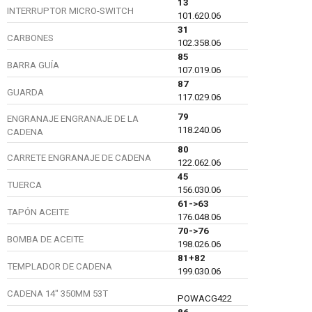
13
INTERRUPTOR MICRO-SWITCH
101.620.06
31
CARBONES
102.358.06
85
BARRA GUÍA
107.019.06
87
GUARDA
117.029.06
79
ENGRANAJE ENGRANAJE DE LA
118.240.06
CADENA
80
CARRETE ENGRANAJE DE CADENA
122.062.06
45
TUERCA
156.030.06
61->63
TAPÓN ACEITE
176.048.06
70->76
BOMBA DE ACEITE
198.026.06
81+82
TEMPLADOR DE CADENA
199.030.06
CADENA 14" 350MM 53T
POWACG422