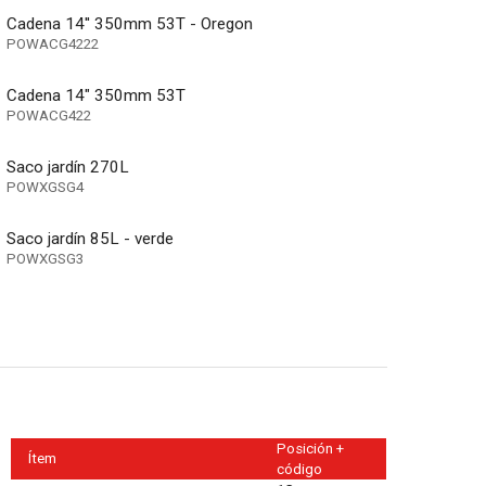
Cadena 14'' 350mm 53T - Oregon
POWACG4222
Cadena 14" 350mm 53T
POWACG422
Saco jardín 270L
POWXGSG4
Saco jardín 85L - verde
POWXGSG3
Posición +
Ítem
código