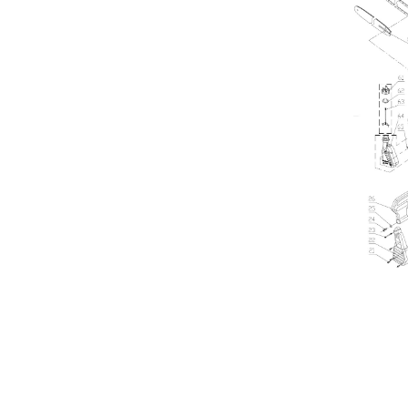
Operación
Indicador
Garantía g