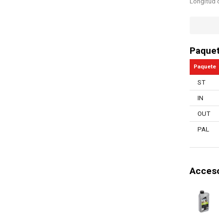
Longitud 
Capacidad
Parada rá
Paque
Control el
Paquete
Sistema d
ST
Botón de 
IN
Protecció
OUT
Protector
PAL
Engrasado
Soborno b
Acceso
Ajuste ráp
Longitud 
Galga de 