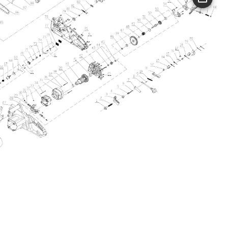
 a dos manos
 de potencia
24 MO.
eneral