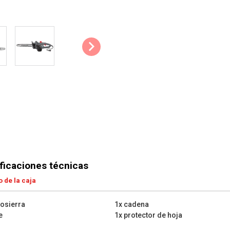
en comparación con una herrami
Confortable: Para una mayor co
con un mango ergonómico.
Parada rápida: La parada rápid
seguridad necesaria que garant
suelte el interruptor de encendi
Lubricación de la cadena autom
de lubricación automática. Este 
estén siempre recubiertas con su
reduce significativamente el des
funcionamiento.
ficaciones técnicas
Consejos & Trucos:
 de la caja
La cadena debe afilarse si:
osierra
1x cadena
es necesario aplicar presión
e
1x protector de hoja
aserrado produce serrín fino
aparece humo