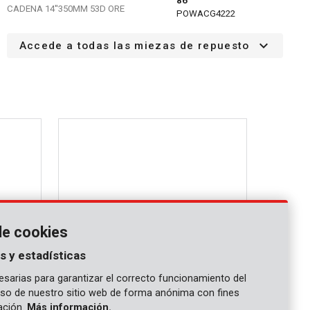
86
CADENA 14''350MM 53D ORE
POWACG4222
CADENA 14" 350MM 53T - PREMIUM
POWACG4432
Accede a todas las miezas de repuesto
de cookies
s y estadísticas
sarias para garantizar el correcto funcionamiento del
 uso de nuestro sitio web de forma anónima con fines
POW6425
gación.
Más información.