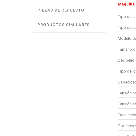
Máquina
PIEZAS DE REPUESTO
Tipo de s
PRODUCTOS SIMILARES
Tipo de c
Modelo de
Tamaño de
Decibelio
Tipo del d
Capacidad
Tensión n
Tensión n
Frecuenci
Potencia 