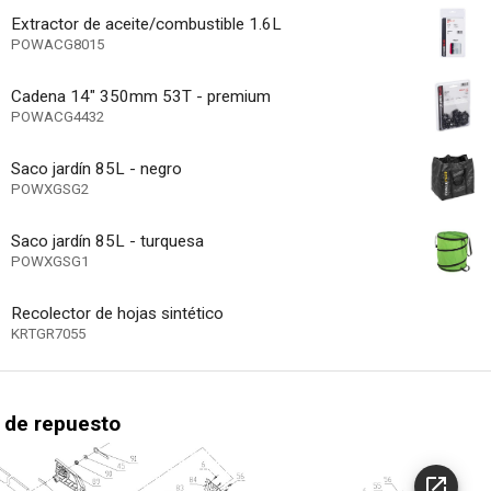
9.53 mm
Extractor de aceite/combustible 1.6L
miento
POWACG8015
8000 min-1
 de rotación
Cadena 14" 350mm 53T - premium
cluido
POWACG4432
No aplicable
ible incluido
Saco jardín 85L - negro
53
otal de dientes
POWXGSG2
del nivel de petróleo
Saco jardín 85L - turquesa
350 mm
POWXGSG1
 la barra (mm)
350 mm
corte de la motosierra
Recolector de hojas sintético
KRTGR7055
n/a
lmacenamiento
ave
del cable de bola giratorio
 de repuesto
arranque suave