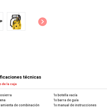
de lubricación automática. Este 
estén siempre recubiertas con su
reduce significativamente el des
funcionamiento.
Parada rápida: La parada rápid
seguridad necesaria que garant
suelte el interruptor de encendi
Estrangulador automático: Si el
estárter garantiza que la herram
manualmente el suministro de ai
cuando ponga en marcha la herr
Reducción de vibraciones: Graci
ficaciones técnicas
experimentará ninguna molestia 
cómodamente. Las vibraciones s
 de la caja
lesiones en las manos y aument
osierra
1x botella vacía
Consejos & Trucos:
dena
1x barra de guía
ramienta de combinación
1x manual de instrucciones