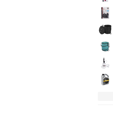
Embrague 
Protector
Engrasado
Soborno b
Bombilla 
Ajuste ráp
Motor de 
Longitud 
Galga de 
Encadena
Longitud 
Velocidad