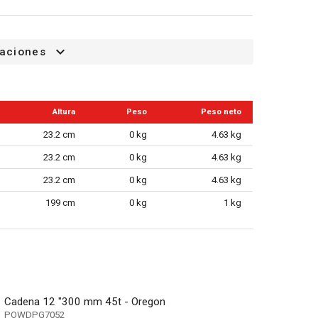
ible: {
13221
}
ite de cadena: {
13220}
caciones
rranque: 630 mm
Altura
Peso
Peso neto
23.2 cm
0 kg
4.63 kg
23.2 cm
0 kg
4.63 kg
23.2 cm
0 kg
4.63 kg
ión
199 cm
0 kg
1 kg
Cadena 12 "300 mm 45t - Oregon
POWDPG7052