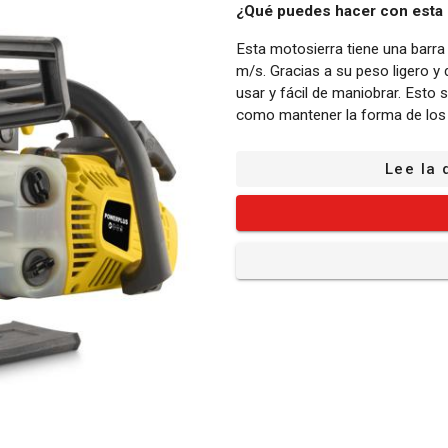
¿Qué puedes hacer con esta
Esta motosierra tiene una barr
m/s. Gracias a su peso ligero 
usar y fácil de maniobrar. Esto s
como mantener la forma de los 
Si sólo necesita podar, asegúre
Lee la 
funcionan como una motosierra
hay necesidad de subir una esca
alcance. Eche un vistazo a las s
Power o Powerplus para ayudarl
Sus puntos fuertes:
Retroceso bajo: Si la punta de la
podría retroceder hacia usted
retroceso bajo que minimiza el 
Además, el tope de garras garan
evita el contragolpe.
Lubricación de la cadena autom