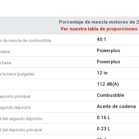
La cadena debe afilarse si:
es necesario aplicar presión
aserrado produce serrín fino
Porcentaje de mezcla motores de 2 
aparece humo.
Ver nuestra tabla de proporcione
la cadena de sierra no tira s
la motosierra se inclina haci
40:1
n de mezcla de combustible
típicamente significa que lo
Powerplus
adena
lado.
la motosierra traquetea y da 
Powerplus
 barra
preciso.
12 in
¿Necesita ayuda para afilar su 
 la barra (pulgada)
POWXG1066, podrá dejarla tan af
112 dB(A)
Sus principales especificaci
Combustible
epósito principal
Contenido del cilindro: 25.4 
Aceite de cadena
segundo depósito
Motor: de dos tiempos
Ancho de corte máx. 300 
0.16 L
 del segundo depósito
Longitud de la barra de guía
0.23 L
 del depósito principal
Ancho de cadena: 1.3 mm
Paso de cadena: 9.53 mm