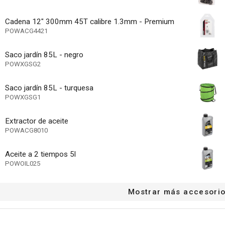
de alta resistencia
Cadena 12" 300mm 45T calibre 1.3mm - Premium
POWACG4421
 de mano de freno automático
r automático de cadena
Saco jardín 85L - negro
POWXGSG2
ajo
de imprimación
Saco jardín 85L - turquesa
POWXGSG1
ido de la cadena sin herramientas
No aplicable
Extractor de aceite
manivela completo
POWACG8010
30 cm
de la cadena
Aceite a 2 tiempos 5l
1.3 mm
cadena
POWOIL025
9.53 mm
miento
Mostrar más accesori
630 mm
de la cuerda de arranque
11600 min-1
 de rotación