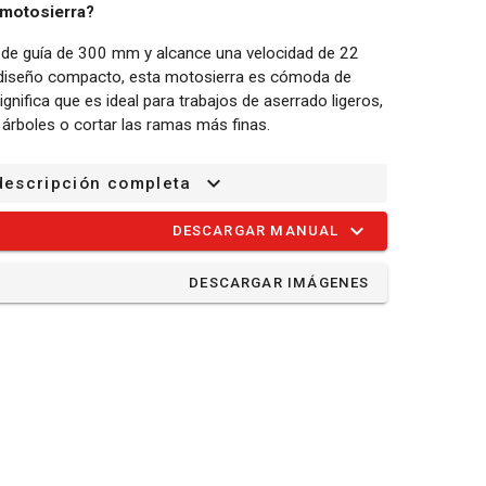
 motosierra?
a de guía de 300 mm y alcance una velocidad de 22
y diseño compacto, esta motosierra es cómoda de
ignifica que es ideal para trabajos de aserrado ligeros,
árboles o cortar las ramas más finas.
se de revisar nuestras podadoras eléctricas, que
descripción completa
 en miniatura y se pueden operar con una mano. No
lera inestable para esas ramas que están fuera de su
DESCARGAR MANUAL
ierras de podar telescópicas de nuestra línea Dual
o a podar las ramas más altas.
DESCARGAR IMÁGENES
 motosierra se cepilla contra un objeto duro, la sierra
. La POWEG10241 está equipada con un sistema de
riesgo de retroceso, por lo que es más seguro de usar.
tiza que la motosierra no resbale, lo que también
ática: Esta motosierra está equipada con un sistema