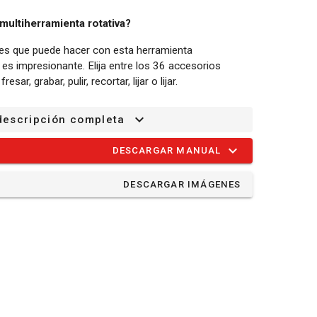
ultiherramienta rotativa?
tes que puede hacer con esta herramienta
 es impresionante. Elija entre los 36 accesorios
sar, grabar, pulir, recortar, lijar o lijar.
descripción completa
ta rotativa múltiple alcanza una velocidad variable de
ún su proyecto, puede elegir una velocidad
DESCARGAR MANUAL
bién puede procesar materiales blandos como el
DESCARGAR IMÁGENES
flexible asegura una fácil operación de la herramienta
ar trabajos de precisión en lugares de difícil acceso.
a herramienta multiuso fácilmente gracias al trípode
a comodidad necesaria durante el trabajo.
ón del cable de tensión articulado proporciona una
sin pérdida de flexibilidad.