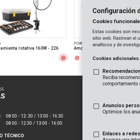
Configuración 
Cookies funcionale
Estas cookies son nece
sitio web. Rastrean el
6
POWAIR0011
analíticos y de investi
ramienta rotativa 160W - 226
Amoladora recta Neumática 56
Cookies adicionales.
Recomendacio
Reciba recomenda
comportamiento 
RA
CONTACTO
AS
INFORMAC
Anuncios perso
OFICINA
Optimice los anu
:
08:00 - 12:.30 / 13:00 - 16:30
VARO - Vic. Van
08:00 - 12:30 / 13:00 - 16:00
Joseph Van Instr
2500 Lier - Bélgic
Enlaces a redes
IO TÉCNICO
Asegura una inte
VARO IBERICA