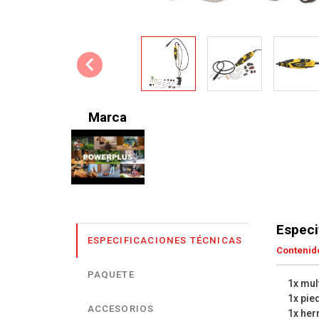
Marca
Especi
ESPECIFICACIONES TÉCNICAS
Contenido
PAQUETE
1x mul
1x pied
ACCESORIOS
1x her