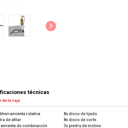
Agarre suave: El material suav
comodidad, lo que hace que sea 
rotativa, incluso durante más ti
Consejos & Trucos:
No te sueltes el pelo y no 
herramienta y causar lesion
Siempre permita que el dispo
menor rotación puede dañar l
Sus principales especificaci
Potencia nominal: 135 W
Velocidad de rotación: 100
Diámetro pinza: 3.2 mm
ficaciones técnicas
Longitud del cable: 2 m
 de la caja
¿Qué es lo que incluye?
tiherramienta rotativa
8x disco de lijado
1x multiherramienta rotativa
ra de afilar
8x disco de corte
8x disco de lijado
ramienta de combinación
3x piedra de molino
3x pinza