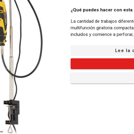
¿Qué puedes hacer con esta m
La cantidad de trabajos diferen
multifunción giratoria compacta
incluidos y comience a perforar, fre
Sus puntos fuertes:
Lee la 
Velocidad variable: La herramien
10000 min-1 a 33000 min-1. Seg
diferente. De esta manera, tam
plástico a baja velocidad.
Manguera flexible: La manguera 
multifuncional. Le permite realiz
Confort de uso: Puede utilisar l
telescópico. Esto proporciona l
Liberación de cable: la liberaci
protección óptima para el cable, 