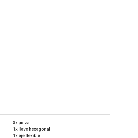
e del mango de agarre suave proporciona más agarre y
agradable trabajar con esta multiherramienta
empo.
uses ropa demasiado suelta. Pueden enredarse en la
es graves.
sitivo se detenga por completo antes de dejarlo. La
a superficie de tu mesa de trabajo, por ejemplo.
ones técnicas:
00 min-1 – 33000 min-1
3x pinza
1x llave hexagonal
1x eje flexible