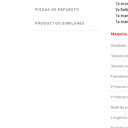
1x mo
3x fiel
PIEZAS DE REPUESTO
1x man
1x man
PRODUCTOS SIMILARES
Máquina
Decibelio
Tensión n
Tensión n
Frecuenci
Potencia 
Potencia 
Nivel de p
Longitud 
Portabroca