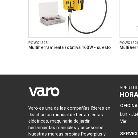
POWX1328
POWX132
Multiherramienta rotativa 160W - puesto
Multiher
de trabajo - 121 acc.
acc.
APERTU
HOR
OFICINA
Varo es una de las compañías líderes en
Lun - Jue
distribución mundial de herramientas
eléctricas, maquinaria de jardín,
Vie:
herramientas manuales y accesorios.
SERVIC
Nuestras marcas propias Powerplus y