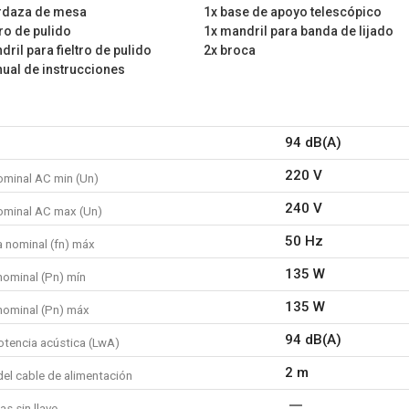
rdaza de mesa
1x base de apoyo telescópico
1x piedra de afilar
tro de pulido
1x mandril para banda de lijado
8x disco de corte
dril para fieltro de pulido
2x broca
1x llave hexagonal
ual de instrucciones
1x herramienta de combinac
3x piedra de molino
1x eje flexible
1x mordaza de mesa
94 dB(A)
1x base de apoyo telescópi
220 V
3x manguito lijador
ominal AC min (Un)
3x fieltro de pulido
240 V
ominal AC max (Un)
1x mandril para banda de lij
1x mandril para disco de cor
50 Hz
a nominal (fn) máx
1x mandril para fieltro de pu
135 W
2x broca
nominal (Pn) mín
2x fresa
135 W
nominal (Pn) máx
1x manual de instrucciones
94 dB(A)
otencia acústica (LwA)
2 m
del cable de alimentación
s sin llave