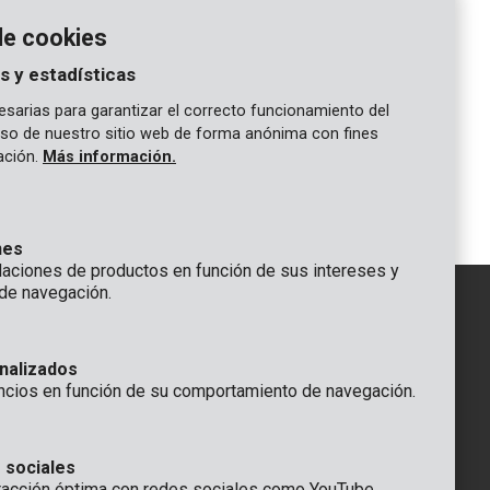
de cookies
s y estadísticas
sarias para garantizar el correcto funcionamiento del
 uso de nuestro sitio web de forma anónima con fines
POWDP75300
gación.
Más información.
6L/min
Multiherramienta rotativa 20V -
excl.Batería y cargador - 40 ACC.
nes
ciones de productos en función de sus intereses y
de navegación.
IÓN
nalizados
GENERAL
ncios en función de su comportamiento de navegación.
 Rompuy nv
+32 (0)3 292 92 92
aat 9
info@varo.com
a
SERVICIO TÉCNICO
 sociales
racción óptima con redes sociales como YouTube,
+32 (0)3 292 92 90