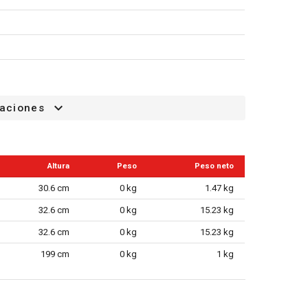
caciones
Altura
Peso
Peso neto
30.6 cm
0 kg
1.47 kg
32.6 cm
0 kg
15.23 kg
32.6 cm
0 kg
15.23 kg
199 cm
0 kg
1 kg