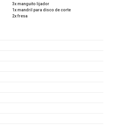
3x manguito lijador
1x mandril para disco de corte
2x fresa
ión
co
ado
te
lido