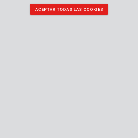
ACEPTAR TODAS LAS COOKIES
DESCARGAR IMÁGENES
Especificaciones técnicas
Contenido de la caja
1x mixed tool set
Máquina
Manual incluido
n/a
Tipo de almacenamiento
24
Garantía general
MO.
Paquete
Peso
Paquete
Cantidad
Longitud
Anchura
Altura
Peso
neto