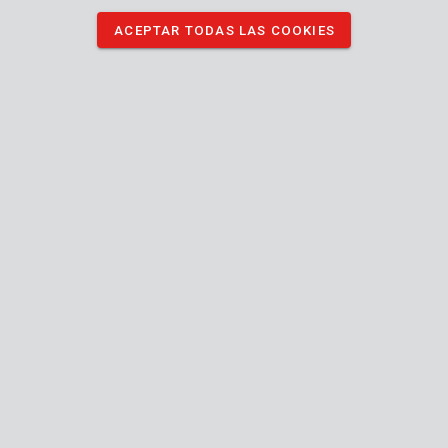
ACEPTAR TODAS LAS COOKIES
DESCARGAR IMÁGENES
Especificaciones técnicas
Contenido de la caja
1x cr-v bit set
Máquina
Hex,
Phillips
(PH),
Tipo de destornillador (punta)
Pozidriv
(PZ)
Manual incluido
24 MO.
Garantía general