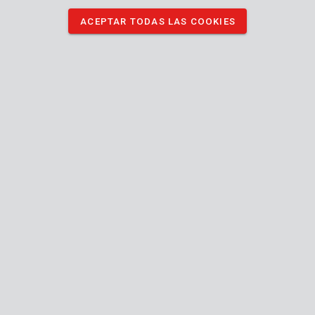
DESCARGAR IMÁGENES
ACEPTAR TODAS LAS COOKIES
Especificaciones técnicas
Contenido de la caja
600x grapa
Máquina
Manual incluido
8
Largo (mm)
mm
11.3
Corona
mm
0.7
Grosor del alambre
mm
Resistente a la corrosión
24
Garantía general
MO.