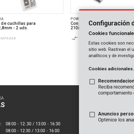
0A
POWX204A
Configuración 
 de cuchillas para
Conjunto de cuchillas para
,8mm - 2 uds.
210x16,5x1,5mm - 2 uds.
Cookies funcionale
OMPARAR
COMPARAR
Estas cookies son nece
sitio web. Rastrean el
analíticos y de investi
Cookies adicionales.
Recomendacio
Reciba recomenda
comportamiento 
RA
CONTACTO
AS
INFORMAC
Anuncios perso
OFICINA
Optimice los anu
:
08:00 - 12:.30 / 13:00 - 16:30
VARO - Vic. Van
08:00 - 12:30 / 13:00 - 16:00
Joseph Van Instr