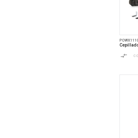
POWX111
Cepillad
C