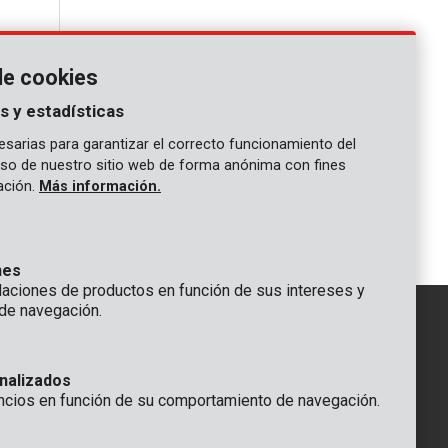
de cookies
s y estadísticas
sarias para garantizar el correcto funcionamiento del
 uso de nuestro sitio web de forma anónima con fines
gación.
Más información.
1
nes
ciones de productos en función de sus intereses y
de navegación.
IÓN
nalizados
GENERAL
ncios en función de su comportamiento de navegación.
 Rompuy nv
+32 (0)3 292 92 92
aat 9
info@varo.com