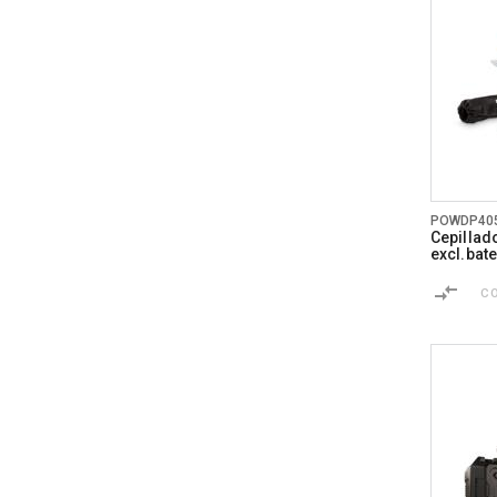
POWDP40
Cepillad
excl.bate
C