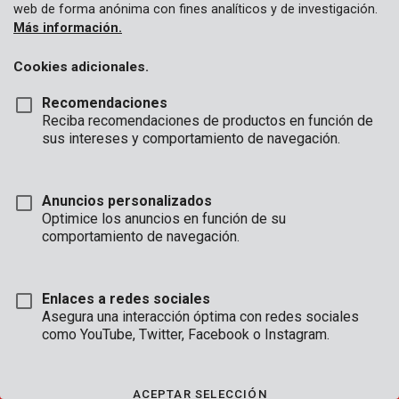
web de forma anónima con fines analíticos y de investigación.
Más información.
Cookies adicionales.
APERTURA
Recomendaciones
HORAS
Reciba recomendaciones de productos en función de
sus intereses y comportamiento de navegación.
OFICINA
Lun - Jue:
08:00 - 12:.30 / 13:00 - 16:30
Vie:
08:00 - 12:30 / 13:00 - 16:00
Anuncios personalizados
Optimice los anuncios en función de su
SERVICIO TÉCNICO
comportamiento de navegación.
Lun - Jue:
8:00 - 12:30 / 13:00 - 16:30
Vie:
8:00 - 12:30 / 13:00 - 15:30
(accesible por teléfono hasta las 16:00)
Enlaces a redes sociales
Asegura una interacción óptima con redes sociales
como YouTube, Twitter, Facebook o Instagram.
CONDICIONES DE VENTA
|
CONDITIONS DE GARANTÍA
|
CONDICIONES GENERALES
ACEPTAR SELECCIÓN