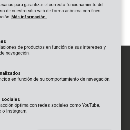
sarias para garantizar el correcto funcionamiento del
 uso de nuestro sitio web de forma anónima con fines
gación.
Más información.
1
nes
ciones de productos en función de sus intereses y
de navegación.
IÓN
nalizados
GENERAL
ncios en función de su comportamiento de navegación.
 Rompuy nv
+32 (0)3 292 92 92
aat 9
info@varo.com
a
SERVICIO TÉCNICO
 sociales
racción óptima con redes sociales como YouTube,
+32 (0)3 292 92 90
k o Instagram.
support@varo.com