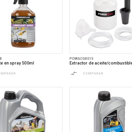
8
POWACG8015
te en spray 500ml
Extractor de aceite/combustibl
OMPARAR
COMPARAR