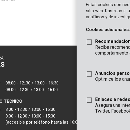
Estas cookies son nece
sitio web. Rastrean el
analíticos y de investi
Cookies adicionales.
Recomendacio
Reciba recomenda
comportamiento 
RA
CONTACTO
AS
INFORMAC
Anuncios perso
OFICINA
Optimice los anu
:
08:00 - 12:.30 / 13:00 - 16:30
VARO - Vic. Van
08:00 - 12:30 / 13:00 - 16:00
Joseph Van Instr
2500 Lier - Bélgic
Enlaces a redes
IO TÉCNICO
Asegura una inte
VARO IBERICA
:
8:00 - 12:30 / 13:00 - 16:30
Twitter, Faceboo
8:00 - 12:30 / 13:00 - 15:30
(accesible por teléfono hasta las 16:00)