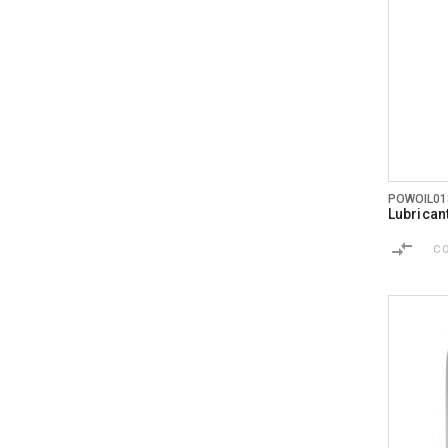
POWOIL01
Lubrican
C