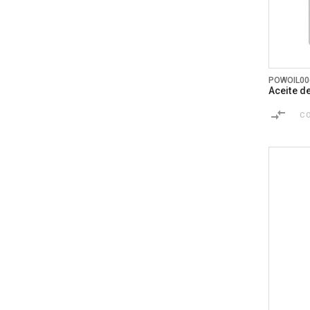
POWOIL00
Aceite d
C