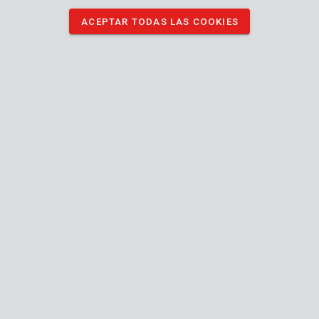
ACEPTAR TODAS LAS COOKIES
POWX0332
Sierra de calar 710W - 3 acc.
POWX0302
Sierra de calar 600W - 1 acc.